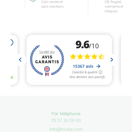
Colis neutre et
CB, Paypal,
sans mentions
virements et
chèques
Par téléphone
05 57 26 09 00
info@bivea.com