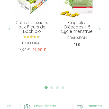
Coffret infusions
Capsules
aux Fleurs de
Oléocaps + 5
Co
Bach bio
Cycle menstruel
PRANAROM
BIOFLORAL
Prix
11 €
Prix de base
Prix
14,90 €
16,90 €
ferte
Envoi discret
Paiement sécu