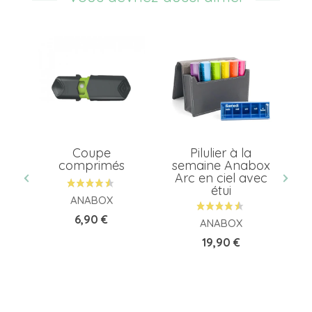
el
Coupe
Pilulier à la
et
comprimés
semaine Anabox
Arc en ciel avec
étui
ANABOX
Prix
6,90 €
ANABOX
Prix
19,90 €