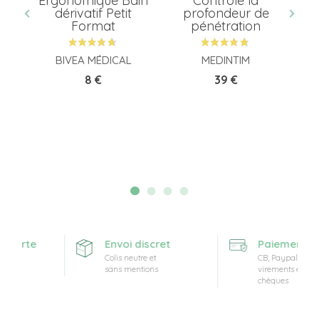
ur
Ergonomique Bain
Contrôle la
e"
dérivatif Petit
profondeur de
Format
pénétration
EU
BIVEA MÉDICAL
MEDINTIM
Prix
Prix
8 €
39 €
offerte
Envoi discret
Paiement séc
t
Colis neutre et
CB, Paypal,
sans mentions
virements et
chèques