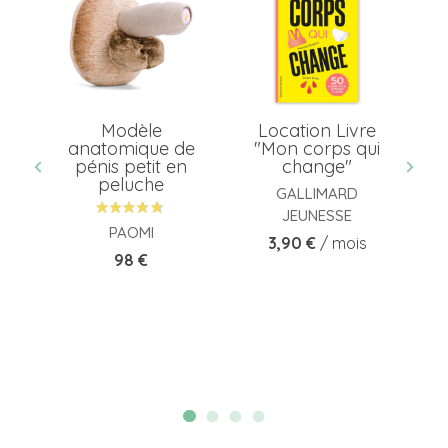
e
Modèle
Location Livre
Lo
e
anatomique de
"Mon corps qui
pénis petit en
change"
peluche
GALLIMARD
JEUNESSE
PAOMI
Prix
3,90 €
/ mois
Prix
98 €