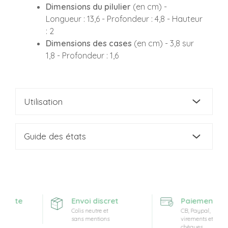
Dimensions du pilulier
(en cm) -
Longueur : 13,6 - Profondeur : 4,8 - Hauteur
: 2
Dimensions des cases
(en cm) - 3,8 sur
1,8 - Profondeur : 1,6
Utilisation
Guide des états
ferte
Envoi discret
Paiement sécu
Colis neutre et
CB, Paypal,
sans mentions
virements et
chèques