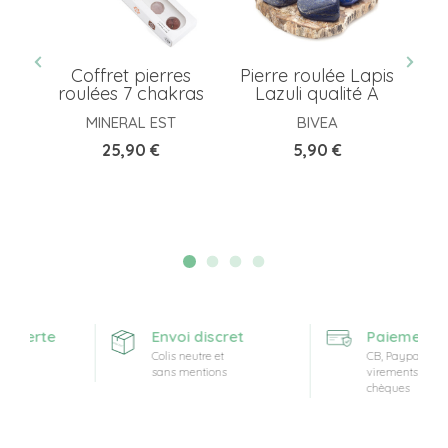
Coffret pierres
Pierre roulée Lapis
P
roulées 7 chakras
Lazuli qualité A
br
MINERAL EST
BIVEA
Prix
Prix
25,90 €
5,90 €
offerte
Envoi discret
Paiement sé
at
Colis neutre et
CB, Paypal,
sans mentions
virements et
chèques