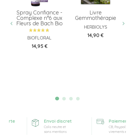
Spray Confiance -
Livre
L
Complexe n°6 aux
Gemmothérapie
b
a
Fleurs de Bach Bio
HERBIOLYS
Prix
14,90 €
BIOFLORAL
Prix
14,95 €
fferte
Envoi discret
Paiement séc
t
Colis neutre et
CB, Paypal,
sans mentions
virements et