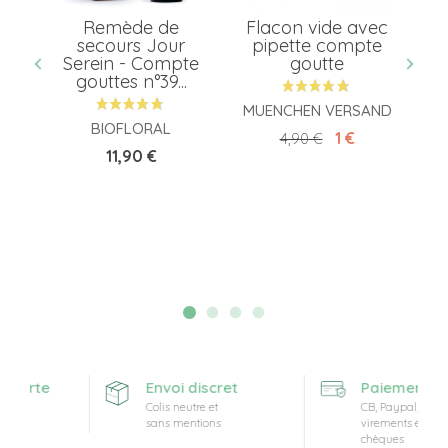
e
Remède de
Flacon vide avec
secours Jour
pipette compte
Serein - Compte
goutte
gouttes n°39...
MUENCHEN VERSAND
BIOFLORAL
Prix de base
Prix
1 €
4,90 €
Prix
11,90 €
fferte
Envoi discret
Paiement séc
t
Colis neutre et
CB, Paypal,
sans mentions
virements et
chèques