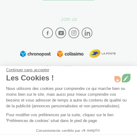
Join us
Paiement 100% sécurisé
Continuer sans accepter
Les Cookies !
Nous utilisons des cookies pour comprendre ce qui marche bien ou
moins bien sur le site, mais aussi pour mieux comprendre vos
besoins et vous adresser de temps à autre du contenu de qualité ou
de la publicité (annonces personnalisées et non personnalisées).
Plan du site
Mentions légales
Conditions générales de vente
Pour modifier vos préférences par la suite, cliquez sur le lien
Archives
Accessibilité: partiellement conforme (94%)
'Préférences de cookies' situé dans le pied de page.
Non disponible
Préférences de cookies
Consentements certifiés par
Ajouter au panier
29,90 €