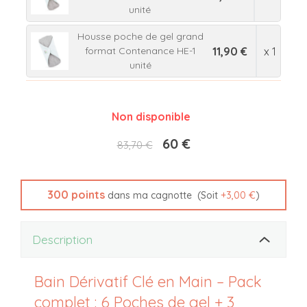
unité
Housse poche de gel grand
11,90 €
x 1
format Contenance HE-1
unité
Non disponible
60 €
83,70 €
300
points
(Soit
+
3,00 €
)
dans ma cagnotte
Description
Bain Dérivatif Clé en Main – Pack
complet : 6 Poches de gel + 3