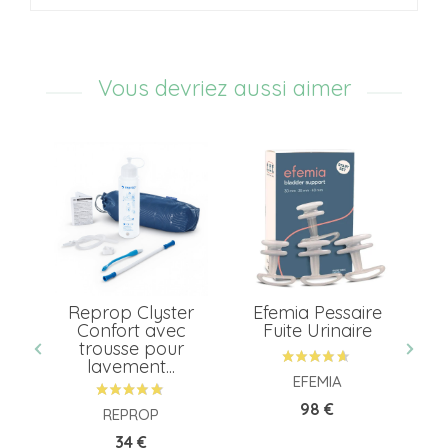
Vous devriez aussi aimer
de
Reprop Clyster
Efemia Pessaire
n
Confort avec
Fuite Urinaire
trousse pour
lavement...
EFEMIA
ED
Prix
98 €
REPROP
HER
Prix
34 €