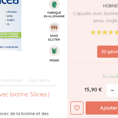
HÜBNE
Capsules avec biotine
peau, ongle
30 gélul
En stoc
omposition
Avis clients
15,90 €
−
ec biotine Silicea |
favorite_border
Ajouter
vec de la biotine et des