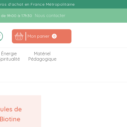
uros d'achat en France Métropolitaine
Nous contacter
n. de 9h00 à 17h30
Mon panier
0
Énergie
Matériel
piritualité
Pédagogique
sules de
 Biotine