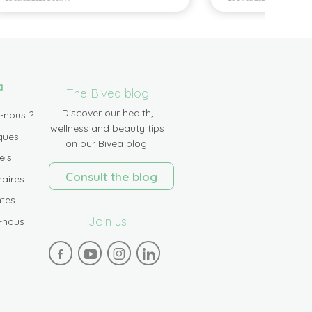
a
The Bivea blog
Discover our health,
-nous ?
wellness and beauty tips
ques
on our Bivea blog.
els
Consult the blog
aires
tes
Join us
-nous