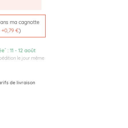
ans ma cagnotte
t
+
0,79 €
)
*
ée
:
11 - 12 août
édition le jour même
rifs de livraison