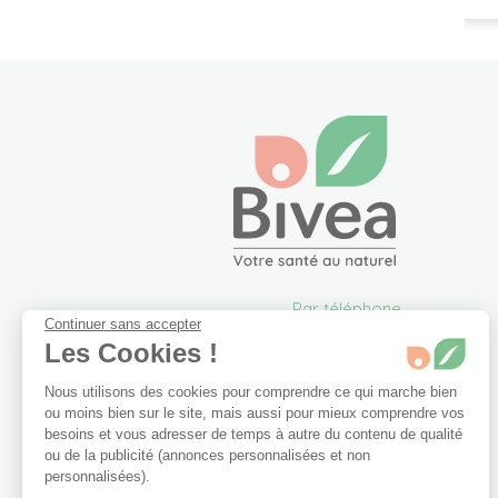
Par téléphone
Continuer sans accepter
05 57 26 09 00
Les Cookies !
info@bivea.com
Nous utilisons des cookies pour comprendre ce qui marche bien
6 rue du Solarium
ou moins bien sur le site, mais aussi pour mieux comprendre vos
33170 Gradignan
besoins et vous adresser de temps à autre du contenu de qualité
France Métropolitaine
ou de la publicité (annonces personnalisées et non
Du lundi au vendredi de
personnalisées).
09h00 à 17h30.