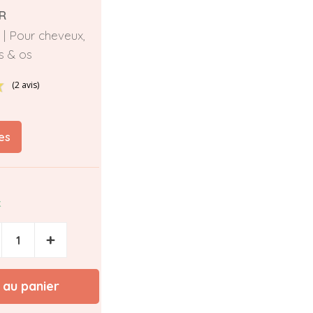
R
 | Pour cheveux,
s & os
(2 avis)
es
k
+
 au panier