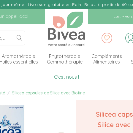
our même | Livraison gratuite en Point Relais à partir de 60 e
d'un appel local
Lun. - ve
Aromathérapie
Phytothérapie
Compléments
Huiles essentielles
Gemmothérapie
Alimentaires
S
C'est nous !
uté
Silicea capsules de Silice avec Biotine
Silicea cap
Silice avec