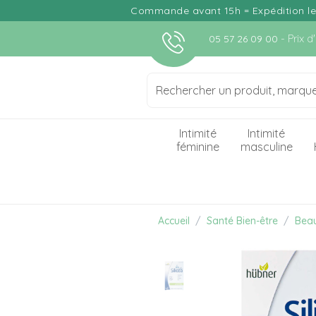
Commande avant 15h = Expédition le j
- Prix 
05 57 26 09 00
Intimité
Intimité
féminine
masculine
Accueil
Santé Bien-être
Bea