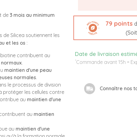
t de
3 mois au minimum
79
points
d
(Soi
s de Silicea soutiennent les
au et les os
:
Date de livraison estim
a biotine contribuent au
*
Commande avant 15h = Exp
x normaux
.
au
maintien d'une peau
euses normales
.
ans le processus de division
Connaître nos ta
e à protéger les cellules contre
 contribue au
maintien d'une
c contribuent au
maintien
ibue au
maintien d'une
insi qu'à la formation normale