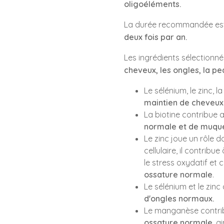
oligoéléments.
La durée recommandée es
deux fois par an.
Les ingrédients sélectionné
cheveux, les ongles, la pe
Le sélénium, le zinc, l
maintien de cheveu
La biotine contribue 
normale et de muqu
Le zinc joue un rôle d
cellulaire, il contribu
le stress oxydatif et
ossature normale
.
Le sélénium et le zin
d'ongles normaux.
Le manganèse contr
ossature normale
, a