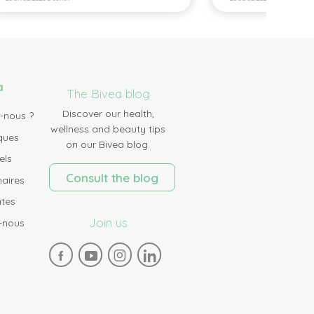
a
The Bivea blog
Discover our health,
-nous ?
wellness and beauty tips
ques
on our Bivea blog.
els
Consult the blog
aires
tes
Join us
-nous