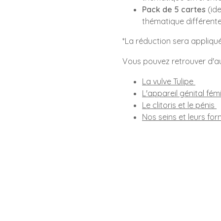
Pack de 5 cartes
(ide
thématique différente
*La réduction sera appliqu
Vous pouvez retrouver d'au
La vulve Tulipe
L'appareil génital fém
Le clitoris et le pénis
Nos seins et leurs fo