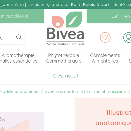
our même | Livraison gratuite en Point Relais à partir de 60 e
d'un appel local
Lun. - ve
Aromathérapie
Phytothérapie
Compléments
Huiles essentielles
Gemmothérapie
Alimentaires
S
C'est nous !
Modèle anatomique
Schémas anatomie féminine et masculine
Illustra
anatomiqu