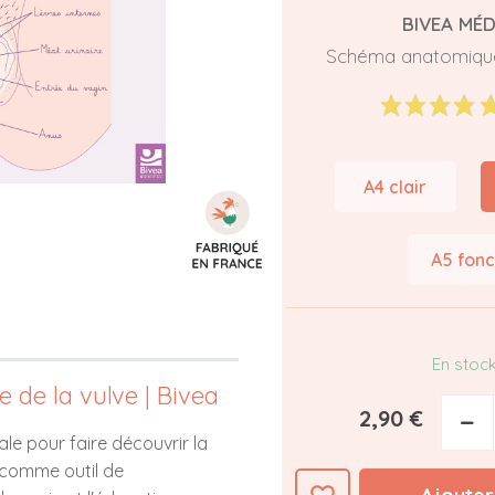
BIVEA MÉD
Schéma anatomiqu
A4 clair
A5 fon
En stoc
de la vulve | Bivea
2,90 €
−
ale pour faire découvrir la
ée comme outil de