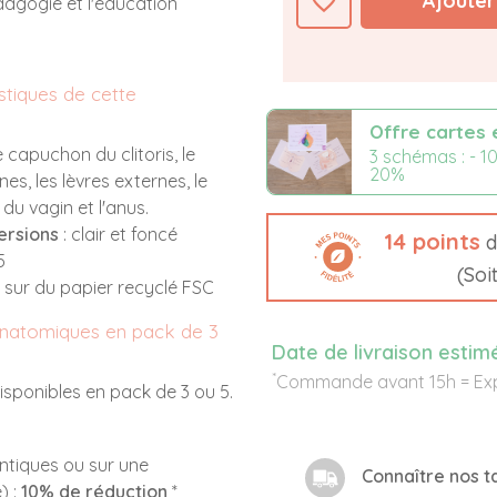
favorite_border
Ajouter
agogie et l'éducation
stiques de cette
Offre cartes 
 capuchon du clitoris, le
3 schémas : - 10
20%
ernes, les lèvres externes, le
 du vagin et l'anus.
ersions
: clair et foncé
14
points
d
5
(Soi
 sur du papier recyclé FSC
natomiques en pack de 3
Date de livraison estim
*
Commande avant 15h = Exp
isponibles en pack de 3 ou 5.
:
ntiques ou sur une
Connaître nos ta
) :
10% de réduction
*