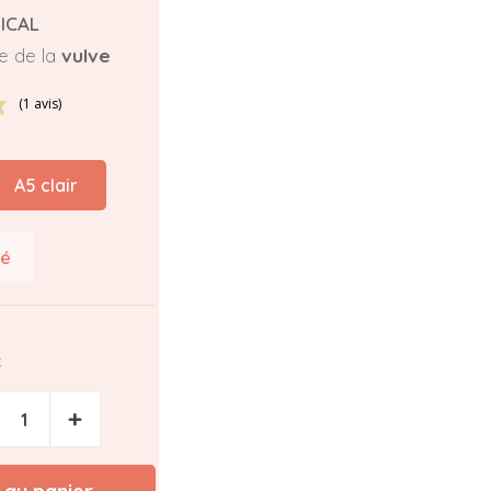
ICAL
e de la
vulve
(1 avis)
A5 clair
cé
k
+