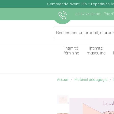
Commande avant 15h = Expédition le j
- Prix 
05 57 26 09 00
Intimité
Intimité
féminine
masculine
Accueil
Matériel pédagogie