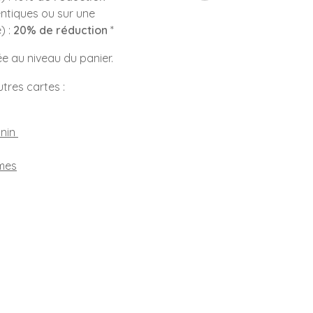
ntiques ou sur une
) :
20% de réduction
*
ée au niveau du panier.
tres cartes :
inin
rmes