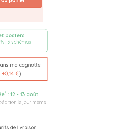
 au panier
et posters
% | 5 schémas : -
ans ma cagnotte
t
+
0,14 €
)
*
ée
:
12 - 13 août
édition le jour même
rifs de livraison