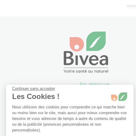
Par téléphone
Continuer sans accepter
05 57 26 09 00
Les Cookies !
info@bivea.com
Nous utilisons des cookies pour comprendre ce qui marche bien
6 rue du Solarium
ou moins bien sur le site, mais aussi pour mieux comprendre vos
33170 Gradignan
besoins et vous adresser de temps à autre du contenu de qualité
France Métropolitaine
ou de la publicité (annonces personnalisées et non
Du lundi au vendredi de
personnalisées).
09h00 à 17h30.