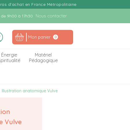
uros d'achat en France Métropolitaine
Nous contacter
n. de 9h00 à 17h30
Mon panier
0
Énergie
Matériel
piritualité
Pédagogique
Illustration anatomique Vulve
tion
e Vulve