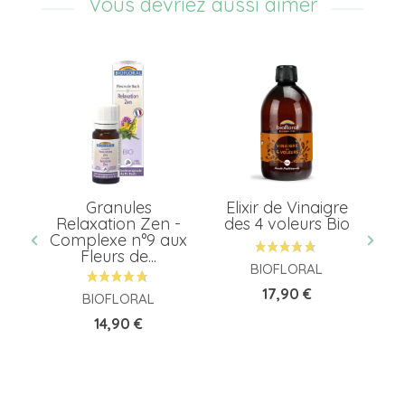
Vous devriez aussi aimer
er
Granules
Elixir de Vinaigre
7
Relaxation Zen -
des 4 voleurs Bio
...
Complexe n°9 aux
D
Fleurs de...
BIOFLORAL
Prix
17,90 €
BIOFLORAL
Prix
14,90 €