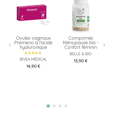
-
Ovules vaginaux
Comprimés
Premeno à l'acide
Ménopause bio -
G
hyaluronique
Confort féminin
F
..
BELLE & BIO
BIVEA MÉDICAL
Prix
13,90 €
Prix
14,90 €