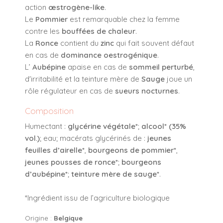
action
œstrogène-like
.
Le
Pommier
est remarquable chez la femme
contre les
bouffées de chaleur
.
La
Ronce
contient du
zinc
qui fait souvent défaut
en cas de
dominance oestrogénique
.
L’
Aubépine
apaise en cas de
sommeil perturbé
,
d'irritabilité et la teinture mère de
Sauge
joue un
rôle régulateur en cas de
sueurs nocturnes
.
Composition
Humectant :
glycérine végétale*
;
alcool* (35%
vol.)
; eau; macérats glycérinés de :
jeunes
feuilles d’airelle*
,
bourgeons de pommier*
,
jeunes pousses de ronce*
;
bourgeons
d’aubépine*
;
teinture mère de sauge*
.
*Ingrédient issu de l’agriculture biologique
Origine :
Belgique