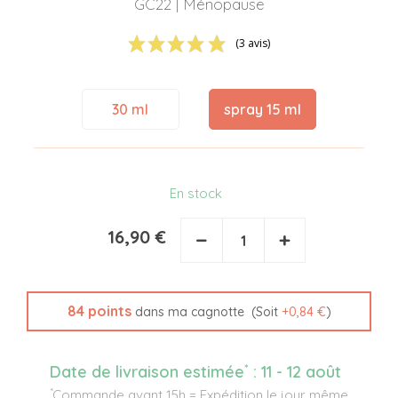
GC22 | Ménopause
(3 avis)
30 ml
spray 15 ml
En stock
16,90 €
−
+
84
points
(Soit
+
0,84 €
)
dans ma cagnotte
*
Date de livraison estimée
:
11 - 12 août
*
Commande avant 15h = Expédition le jour même