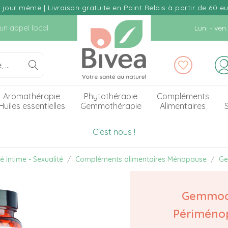
our même | Livraison gratuite en Point Relais à partir de 60 e
d'un appel local
Lun. - ve
Aromathérapie
Phytothérapie
Compléments
Huiles essentielles
Gemmothérapie
Alimentaires
S
C'est nous !
é intime - Sexualité
Compléments alimentaires Ménopause
Ge
Gemmoc
Périméno