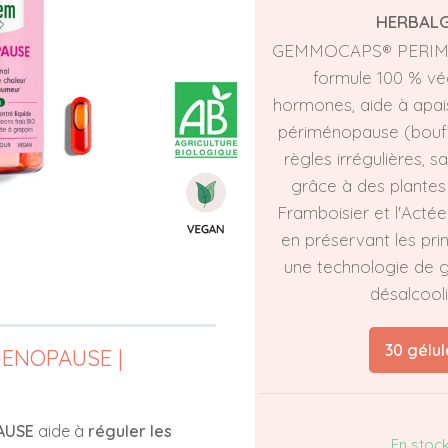
HERBAL
GEMMOCAPS® PERIM
formule 100 % vé
hormones, aide à apais
périménopause (bouff
règles irrégulières, 
grâce à des plante
Framboisier et l'Actée
en préservant les prin
une technologie de
désalcooli
30 gélul
ENOPAUSE |
AUSE
aide à
réguler les
En stoc