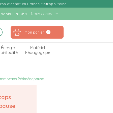
uros d'achat en France Métropolitaine
Nous contacter
n. de 9h00 à 17h30
Mon panier
0
Énergie
Matériel
piritualité
Pédagogique
mmocaps Périménopause
aps
pause