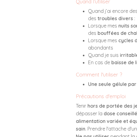
Quand l’utiliser
Quand j’ai encore de
des
troubles divers
:
Lorsque mes
nuits s
des
bouffées de cha
Lorsque mes
cycles 
abondants
Quand je suis
irritabl
En cas de
baisse de l
Comment l'utiliser ?
Une seule gélule par 
Précautions d'emploi
Tenir
hors de portée des j
dépasser la
dose conseill
alimentation variée et équ
sain
. Prendre l'attache d'u
Ne pas utiliser
pendant la g