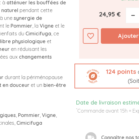
t à
atténuer les bouffées de
 naturel
pendant cette
24,95 €
−
 à une
synergie de
nt le
Pommier
, la
Vigne
et le
bienfaits du
Cimicifuga
, ce
favorite_border
Ajouter
libre physiologique
et
umeur
en réduisant les
iées aux
changements
124
points
d
ur
durant la périménopause
(Soi
 en douceur
et un
bien-être
Date de livraison estim
*
Commande avant 15h = Exp
ogiques
,
Pommier
,
Vigne
,
cinales,
Cimicifuga
Connaître nos ta