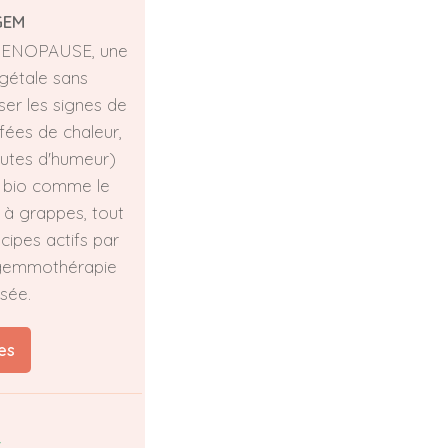
GEM
ENOPAUSE, une
gétale sans
er les signes de
ées de chaleur,
sautes d'humeur)
s bio comme le
 à grappes, tout
cipes actifs par
 gemmothérapie
sée.
es
k