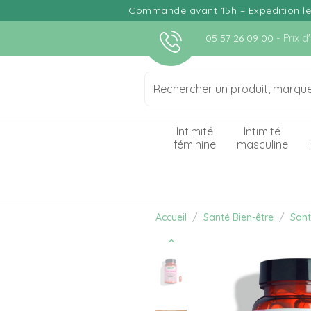
Commande avant 15h = Expédition le j
- Prix 
05 57 26 09 00
Intimité
Intimité
féminine
masculine
Accueil
Santé Bien-être
Sant