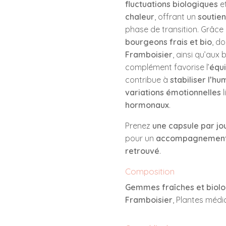
fluctuations biologiques
e
chaleur
, offrant un
soutien
phase de transition. Grâce
bourgeons frais et bio
, do
Framboisier
, ainsi qu’aux 
complément favorise l’
équi
contribue à
stabiliser l’h
variations émotionnelles
l
hormonaux
.
Prenez
une capsule par jo
pour un
accompagnement
retrouvé
.
Composition
Gemmes fraîches et biol
Framboisier
, Plantes médi