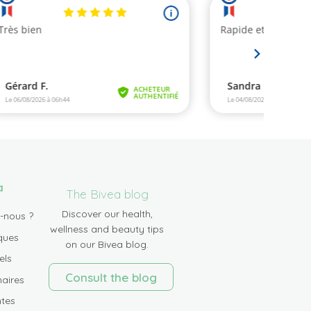
a
The Bivea blog
Discover our health,
-nous ?
wellness and beauty tips
ques
on our Bivea blog.
els
Consult the blog
aires
tes