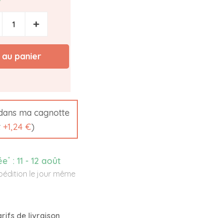
+
 au panier
ans ma cagnotte
t
+
1,24 €
)
*
ée
:
11 - 12 août
édition le jour même
rifs de livraison