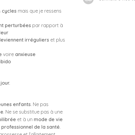
s
cycles
mais que je ressens
ont perturbées
par rapport à
leur
deviennent irréguliers
et plus
e
voire
anxieuse
ibido
jour.
eunes enfants
. Ne pas
ée
. Ne se substitue pas à une
ilibrée
et à un
mode de vie
n
professionnel de la santé
.
rossesse et l’allaitement,