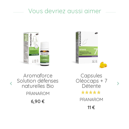
Vous devriez aussi aimer
Aromaforce
Capsules
Solution défenses
Oléocaps + 7
Co
naturelles Bio
Détente
A
PRANAROM
PRANAROM
Prix
6,90 €
Prix
11 €