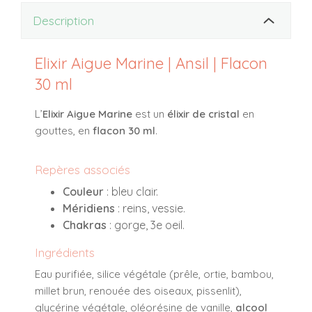
Description
Elixir Aigue Marine | Ansil | Flacon
30 ml
L’
Elixir Aigue Marine
est un
élixir de cristal
en
gouttes, en
flacon 30 ml
.
Repères associés
Couleur
: bleu clair.
Méridiens
: reins, vessie.
Chakras
: gorge, 3e oeil.
Ingrédients
Eau purifiée, silice végétale (prêle, ortie, bambou,
millet brun, renouée des oiseaux, pissenlit),
glycérine végétale, oléorésine de vanille,
alcool