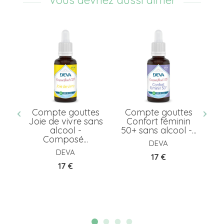
es
Compte gouttes
Compte gouttes
C
s
Joie de vivre sans
Confort féminin
C
osé
alcool -
50+ sans alcool -...
Composé...
DEVA
DEVA
Prix
17 €
Prix
17 €