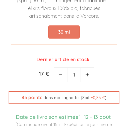
(spray 30 ml) — changement d'habitude —
élixirs floraux 100% bio, fabriqués
artisanalement dans le Vercors.
30 ml
Dernier article en stock
17 €
−
+
85
points
(Soit
+
0,85 €
)
dans ma cagnotte
*
Date de livraison estimée
:
12 - 13 août
*
Commande avant 15h = Expédition le jour même