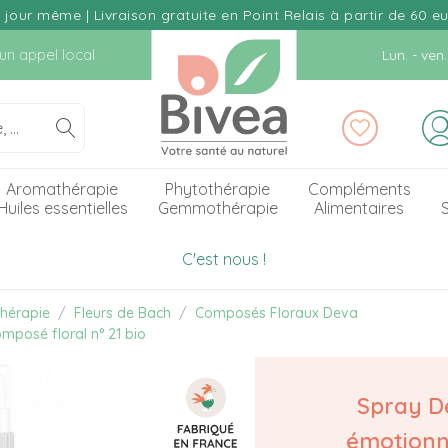
our même | Livraison gratuite en Point Relais à partir de 60 e
d'un appel local
Lun. - ve
Aromathérapie
Phytothérapie
Compléments
Huiles essentielles
Gemmothérapie
Alimentaires
S
C'est nous !
hérapie
Fleurs de Bach
Composés Floraux Deva
mposé floral n° 21 bio
Spray D
émotionne