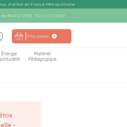
uros d'achat en France Métropolitaine
Nous contacter
n. de 9h00 à 17h30
Mon panier
0
Énergie
Matériel
piritualité
Pédagogique
étox
lle -