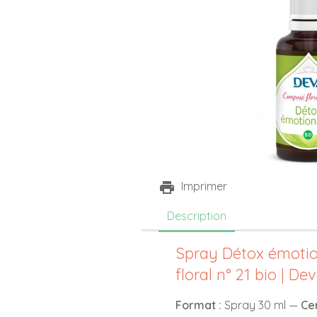
Imprimer
Description
Spray Détox émoti
floral n° 21 bio | De
Format :
Spray 30 ml —
Cer