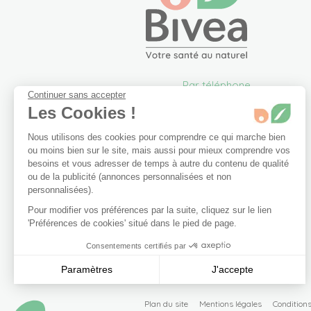
Par téléphone
Continuer sans accepter
05 57 26 09 00
Les Cookies !
info@bivea.com
Nous utilisons des cookies pour comprendre ce qui marche bien
6 rue du Solarium
ou moins bien sur le site, mais aussi pour mieux comprendre vos
33170 Gradignan
besoins et vous adresser de temps à autre du contenu de qualité
France Métropolitaine
ou de la publicité (annonces personnalisées et non
Du lundi au vendredi de
personnalisées).
09h00 à 17h30.
Pour modifier vos préférences par la suite, cliquez sur le lien
'Préférences de cookies' situé dans le pied de page.
Nous contacter
Consentements certifiés par
Paramètres
J'accepte
Axeptio consent
Plateforme de Gestion du Consentement : Personnalisez vo
Plan du site
Mentions légales
Condition