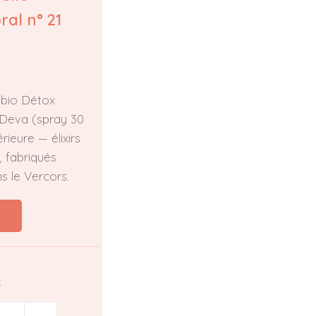
al n° 21
 bio Détox
 Deva (spray 30
érieure — élixirs
, fabriqués
s le Vercors.
k