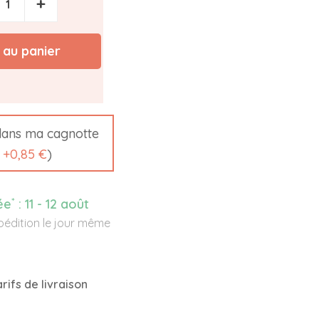
+
 au panier
ans ma cagnotte
t
+
0,85 €
)
*
ée
:
11 - 12 août
édition le jour même
rifs de livraison