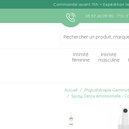
Commande avant 15h = Expédition le j
- Prix 
05 57 26 09 00
Intimité
Intimité
féminine
masculine
Accueil
Phytothérapie Gemmot
Spray Détox émotionnelle - Co