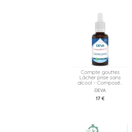
Compte gouttes
Lâcher prise sans
alcool - Composé...
DEVA
Prix
17 €