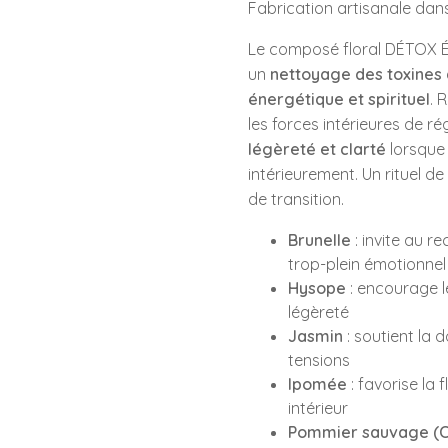
Fabrication artisanale dan
Le composé floral DÉTOX 
un
nettoyage des toxines 
énergétique et spirituel
. 
les forces intérieures de ré
légèreté et clarté
lorsque 
intérieurement. Un rituel d
de transition.
Brunelle
: invite au r
trop-plein émotionnel
Hysope
: encourage le
légèreté
Jasmin
: soutient la 
tensions
Ipomée
: favorise la 
intérieur
Pommier sauvage (C