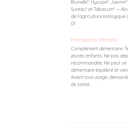
Brunelle*, Hysope*, Jasmin
Sureau* et Tabacum* — Alco
de l’agriculture biologique 
01
Précautions d'emploi
Complément alimentaire. Te
jeunes enfants. Ne pas dép
recommandée. Ne peut se s
alimentaire équilibré et var
Avant tout usage, demander
de santé.