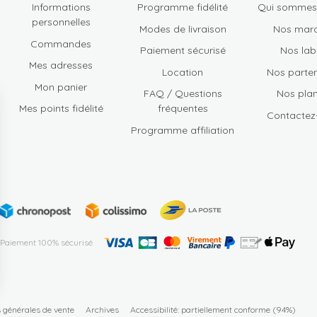
Informations
Programme fidélité
Qui sommes
personnelles
Modes de livraison
Nos mar
Commandes
Paiement sécurisé
Nos lab
Mes adresses
Location
Nos parten
Mon panier
FAQ / Questions
Nos plan
Mes points fidélité
fréquentes
Contactez
Programme affiliation
Paiement 100% sécurisé
s Options
s générales de vente
Archives
Accessibilité: partiellement conforme (94%)