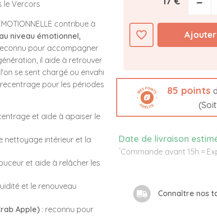
17 €
−
s le Vercors
ÉMOTIONNELLE contribue à
favorite_border
Ajouter
au niveau émotionnel,
Reconnu pour accompagner
génération, il aide à retrouver
l'on se sent chargé ou envahi
e recentrage pour les périodes
85
points
d
(Soi
ecentrage et aide à apaiser le
Date de livraison estim
 nettoyage intérieur et la
*
Commande avant 15h = Exp
douceur et aide à relâcher les
fluidité et le renouveau
Connaître nos ta
rab Apple)
: reconnu pour