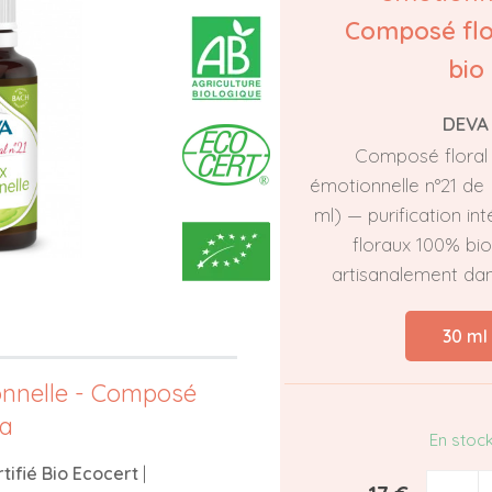
Composé flor
bio
DEVA
Composé floral
émotionnelle n°21 de
ml) — purification int
floraux 100% bio
artisanalement dan
30 ml
onnelle - Composé
va
En stoc
tifié Bio Ecocert
|