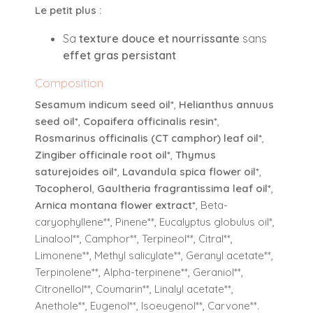
Le petit plus :
Sa
texture douce et nourrissante
sans
effet gras persistant
Composition
Sesamum indicum seed oil*
,
Helianthus annuus
seed oil*
,
Copaifera officinalis resin*
,
Rosmarinus officinalis (CT camphor) leaf oil*
,
Zingiber officinale root oil*
,
Thymus
saturejoides oil*
,
Lavandula spica flower oil*
,
Tocopherol
,
Gaultheria fragrantissima leaf oil*
,
Arnica montana flower extract*
, Beta-
caryophyllene**, Pinene**, Eucalyptus globulus oil*,
Linalool**, Camphor**, Terpineol**, Citral**,
Limonene**, Methyl salicylate**, Geranyl acetate**,
Terpinolene**, Alpha-terpinene**, Geraniol**,
Citronellol**, Coumarin**, Linalyl acetate**,
Anethole**, Eugenol**, Isoeugenol**, Carvone**.