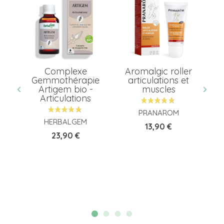
Complexe
Aromalgic roller
Gemmothérapie
articulations et
o
Artigem bio -
muscles
Articulations
PRANAROM
HERBALGEM
Prix
13,90 €
Prix
23,90 €