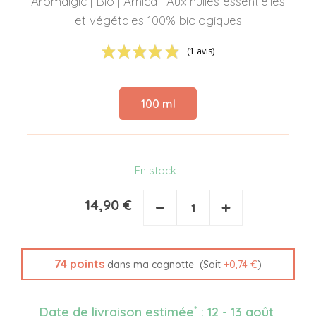
Aromalgic | Bio | Arnica | Aux huiles essentielles
et végétales 100% biologiques
(1 avis)
100 ml
En stock
14,90 €
−
+
74
points
(Soit
+
0,74 €
)
dans ma cagnotte
*
Date de livraison estimée
:
12 - 13 août