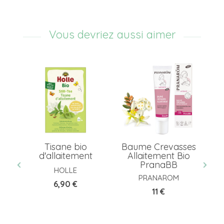
Vous devriez aussi aimer
Tisane bio
Baume Crevasses
d'allaitement
Allaitement Bio
PranaBB
HOLLE
PRANAROM
Prix
6,90 €
Prix
11 €