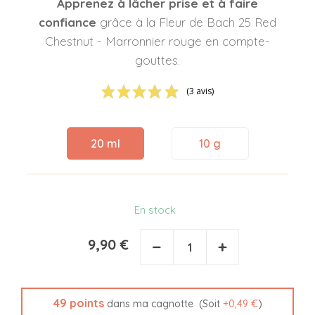
Apprenez à lâcher prise et à faire
confiance
grâce à la Fleur de Bach 25 Red
Chestnut - Marronnier rouge en compte-
gouttes.
(3 avis)
20 ml
10 g
En stock
9,90 €
−
+
49
points
(Soit
+
0,49 €
)
dans ma cagnotte