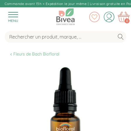
Commande avant 15h = Expédition le jour même | Livraison gratuite en Poi
MENU
0
Fleurs de Bach Biofloral