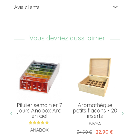
Avis clients
Vous devriez aussi aimer
our
Pilulier semainier 7
Aromathèque
rs
jours Anabox Arc
petits flacons - 20
en ciel
inserts
BIVEA
ANABOX
Prix de base
Prix
22,90 €
34,90 €