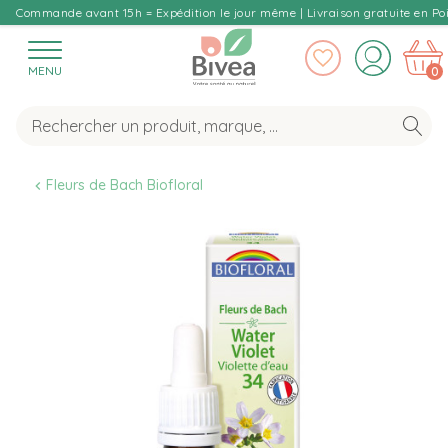
Commande avant 15h = Expédition le jour même | Livraison gratuite en Poi
MENU
0
Fleurs de Bach Biofloral