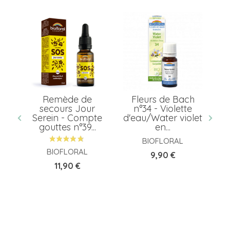
our
Remède de
Fleurs de Bach
rs
secours Jour
n°34 - Violette
pe
Serein - Compte
d'eau/Water violet
gouttes n°39...
en...
BIOFLORAL
BIOFLORAL
Prix
9,90 €
Prix
11,90 €