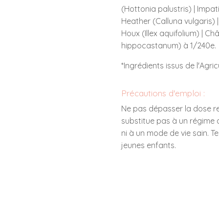
(Hottonia palustris) | Impat
Heather (Calluna vulgaris) |
Houx (Illex aquifolium) | Ch
hippocastanum) à 1/240e.
*Ingrédients issus de l'Agric
Précautions d'emploi :
Ne pas dépasser la dose 
substitue pas à un régime a
ni à un mode de vie sain. T
jeunes enfants.