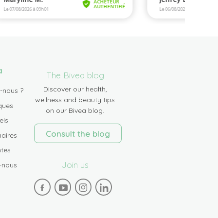
a
The Bivea blog
Discover our health,
-nous ?
wellness and beauty tips
ques
on our Bivea blog.
els
Consult the blog
aires
tes
Join us
-nous