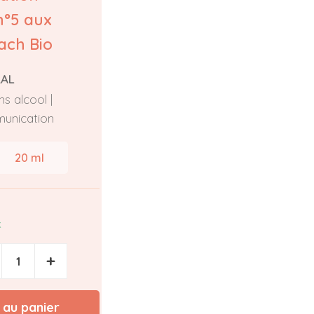
n°5 aux
ach Bio
RAL
s alcool |
unication
20 ml
k
+
 au panier