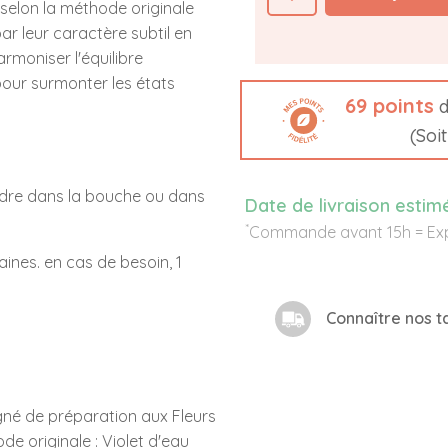
selon la méthode originale
ar leur caractère subtil en
rmoniser l'équilibre
our surmonter les états
69
points
d
(Soi
ondre dans la bouche ou dans
Date de livraison estim
*
Commande avant 15h = Exp
aines. en cas de besoin, 1
Connaître nos ta
gné de préparation aux Fleurs
de originale : Violet d'eau