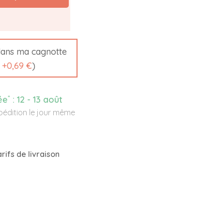
ans ma cagnotte
t
+
0,69 €
)
*
ée
:
12 - 13 août
édition le jour même
rifs de livraison