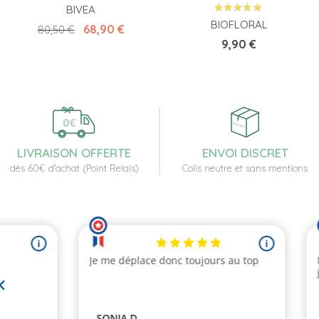
BIVEA
BIOFLORAL
Prix de base
Prix
68,90 €
80,50 €
Prix
9,90 €
LIVRAISON OFFERTE
ENVOI DISCRET
dès 60€ d'achat (Point Relais)
Colis neutre et sans mentions