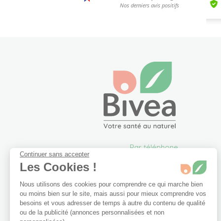
Par téléphone
Continuer sans accepter
05 57 26 09 00
Les Cookies !
info@bivea.com
Nous utilisons des cookies pour comprendre ce qui marche bien
6 rue du Solarium
ou moins bien sur le site, mais aussi pour mieux comprendre vos
33170 Gradignan
besoins et vous adresser de temps à autre du contenu de qualité
France Métropolitaine
ou de la publicité (annonces personnalisées et non
Du lundi au vendredi de