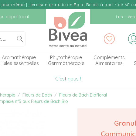
our même | Livraison gratuite en Point Relais à partir de 60 e
d'un appel local
Lun. - ve
Aromathérapie
Phytothérapie
Compléments
Huiles essentielles
Gemmothérapie
Alimentaires
S
C'est nous !
hérapie
Fleurs de Bach
Fleurs de Bach Biofloral
plexe n°5 aux Fleurs de Bach Bio
Granu
Communica