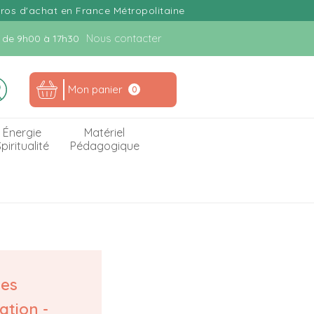
uros d'achat en France Métropolitaine
Nous contacter
n. de 9h00 à 17h30
Mon panier
0
Énergie
Matériel
piritualité
Pédagogique
les
tion -