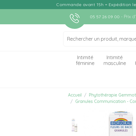
Commande avant 15h = Expédition le j
- Prix 
05 57 26 09 00
Intimité
Intimité
féminine
masculine
Accueil
Phytothérapie Gemmot
Granules Communication - Com