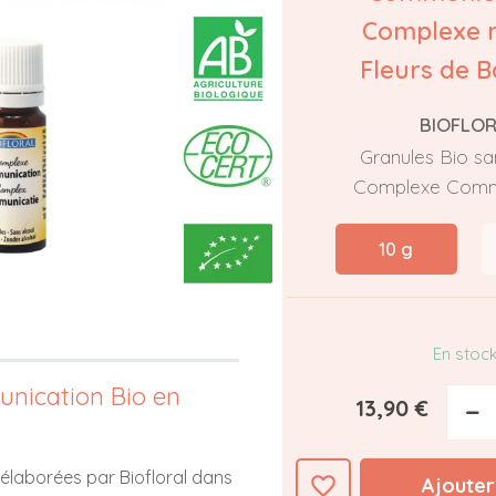
Complexe 
Fleurs de B
BIOFLO
Granules Bio san
Complexe Comm
10 g
En stoc
nication Bio en
13,90 €
−
 élaborées par Biofloral dans
favorite_border
Ajouter