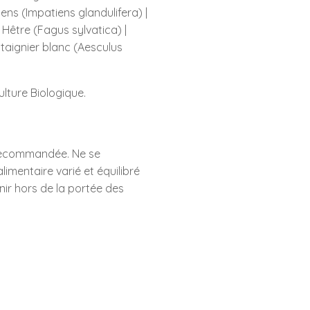
iens (Impatiens glandulifera) |
 Hêtre (Fagus sylvatica) |
âtaignier blanc (Aesculus
ulture Biologique.
recommandée. Ne se
limentaire varié et équilibré
enir hors de la portée des