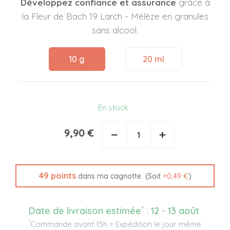
Développez confiance et assurance
grâce à
la Fleur de Bach 19 Larch - Mélèze en granules
sans alcool.
10 g
20 ml
En stock
9,90 €
−
+
49
points
(Soit
+
0,49 €
)
dans ma cagnotte
*
Date de livraison estimée
:
12 - 13 août
*
Commande avant 15h = Expédition le jour même