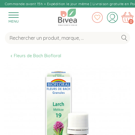
Commande avant 15h = Expédition le jour même | Livraison gratuite en Poi
MENU
0
Fleurs de Bach Biofloral