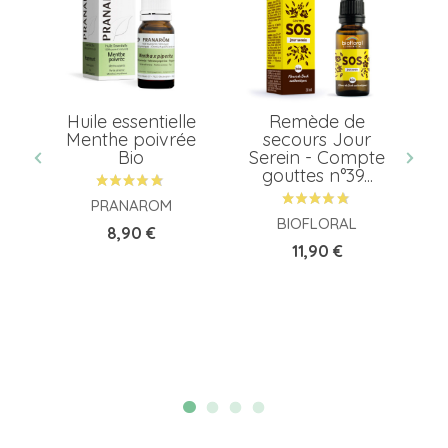
Huile essentielle
Remède de
té
Menthe poivrée
secours Jour
Bio
Serein - Compte
gouttes n°39...
PRANAROM
BIOFLORAL
Prix
8,90 €
Prix
11,90 €