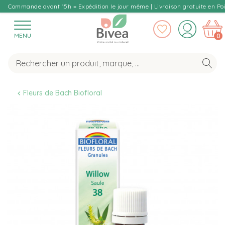
Commande avant 15h = Expédition le jour même | Livraison gratuite en Poi
MENU
0
Fleurs de Bach Biofloral