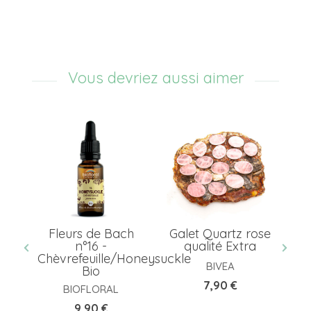
Vous devriez aussi aimer
de
Fleurs de Bach
Galet Quartz rose
tra
n°16 -
qualité Extra
Chèvrefeuille/Honeysuckle
BIVEA
Bio
Prix
7,90 €
BIOFLORAL
Prix
9,90 €