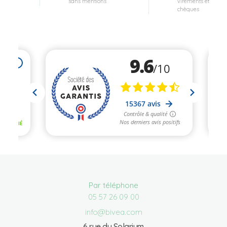
sans mentions
virements et
chèques
Par téléphone
05 57 26 09 00
info@bivea.com
6 rue du Solarium