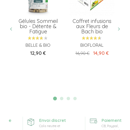
en
Gélules Sommeil
Coffret infusions
bio - Détente &
aux Fleurs de
Fatigue
Bach bio
BELLE & BIO
BIOFLORAL
Prix
Prix de base
Prix
12,90 €
14,90 €
16,90 €
erte
Envoi discret
Paiement sécu
Colis neutre et
CB, Paypal,