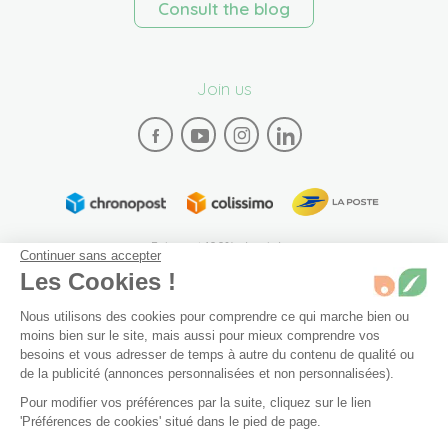
Consult the blog
Join us
Paiement 100% sécurisé
Continuer sans accepter
Les Cookies !
Nous utilisons des cookies pour comprendre ce qui marche bien ou
moins bien sur le site, mais aussi pour mieux comprendre vos
besoins et vous adresser de temps à autre du contenu de qualité ou
de la publicité (annonces personnalisées et non personnalisées).
Plan du site
Mentions légales
Conditions générales de vente
Pour modifier vos préférences par la suite, cliquez sur le lien
Archives
Accessibilité: partiellement conforme (94%)
60 gommes
En stock
'Préférences de cookies' situé dans le pied de page.