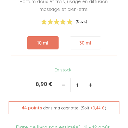
Parfum doux et frais, usage en diffusion,
massage et bien-être.
(3 avis)
10 ml
30 ml
En stock
8,90 €
−
+
44
points
(Soit
+
0,44 €
)
dans ma cagnotte
*
Date de livraison estimée
:
11 - 12 août