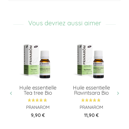
Vous devriez aussi aimer
le
Huile essentielle
Huile essentielle
ol
Tea tree Bio
Ravintsara Bio
d
PRANAROM
PRANAROM
Prix
Prix
9,90 €
11,90 €