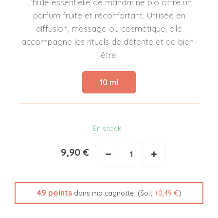
L’huile essentielle de mandarine bio offre un
parfum fruité et réconfortant. Utilisée en
diffusion, massage ou cosmétique, elle
accompagne les rituels de détente et de bien-
être.
10 ml
En stock
9,90 €
−
+
49
points
(Soit
+
0,49 €
)
dans ma cagnotte