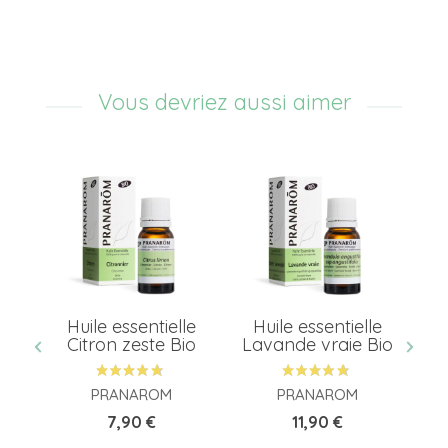
Vous devriez aussi aimer
e
Huile essentielle
Huile essentielle
H
ot
Citron zeste Bio
Lavande vraie Bio
Or
PRANAROM
PRANAROM
Prix
Prix
7,90 €
11,90 €