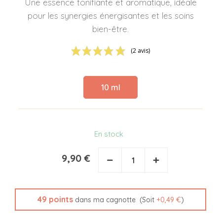
Une essence tonifiante et aromatique, idéale
pour les synergies énergisantes et les soins
bien-être.
(2 avis)
10 ml
En stock
9,90 €
−
+
49
points
(Soit
+
0,49 €
)
dans ma cagnotte