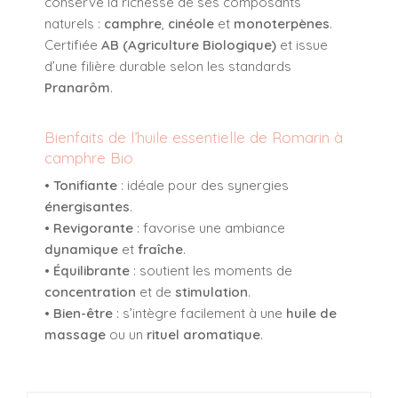
conserve la richesse de ses composants
naturels :
camphre
,
cinéole
et
monoterpènes
.
Certifiée
AB (Agriculture Biologique)
et issue
d’une filière durable selon les standards
Pranarôm
.
Bienfaits de l’huile essentielle de Romarin à
camphre Bio
•
Tonifiante
: idéale pour des synergies
énergisantes
.
•
Revigorante
: favorise une ambiance
dynamique
et
fraîche
.
•
Équilibrante
: soutient les moments de
concentration
et de
stimulation
.
•
Bien-être
: s’intègre facilement à une
huile de
massage
ou un
rituel aromatique
.