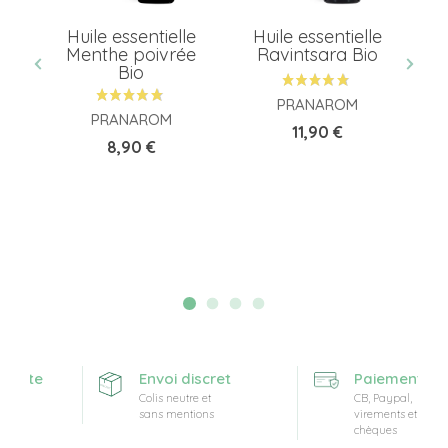
Huile essentielle
Huile essentielle
E
ses
Menthe poivrée
Ravintsara Bio
d
o
Bio
PRANAROM
PRANAROM
Prix
11,90 €
Prix
8,90 €
ferte
Envoi discret
Paiement sécu
Colis neutre et
CB, Paypal,
sans mentions
virements et
chèques