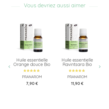
Vous devriez aussi aimer
Huile essentielle
Huile essentielle
ses
Orange douce Bio
Ravintsara Bio
o
PRANAROM
PRANAROM
Prix
Prix
7,90 €
11,90 €