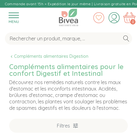
Commande avant 15h = Expédition le jour même | Livraison gratuite en Poi
MENU
0
Compléments alimentaires Digestion
Compléments alimentaires pour le
confort Digestif et Intestinal
Découvrez nos remèdes naturels contre les maux
d'estomac et les inconforts intestinaux. Acidités,
brûlures d'estomac, crampe d'estomac ou
contraction, les plantes vont soulager les problèmes
de spasmes digestifs et les douleurs à l'estomac.
Filtres
T