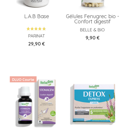
L.A.B Base
Gélules Fenugrec bio -
Confort digestif
BELLE & BIO
PARINAT
Prix
9,90 €
Prix
29,90 €
DLUO Courte