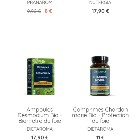
PRANAROM
NUTERGIA
Prix de base
Prix
Prix
8 €
17,90 €
9,90 €
Ampoules
Comprimés Chardon
Desmodium Bio -
marie Bio - Protection
Bien-être du foie
du foie
DIETAROMA
DIETAROMA
Prix
Prix
17,90 €
11 €