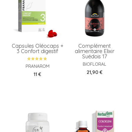
Capsules Oléocaps +
Complément
3 Confort digestif
alimentaire Elixir
Suédois 17
BIOFLORAL
PRANAROM
Prix
21,90 €
Prix
11 €