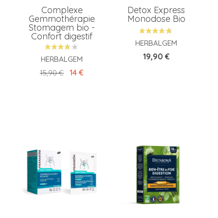
Complexe
Detox Express
Gemmothérapie
Monodose Bio
Stomagem bio -
Confort digestif
HERBALGEM
Prix
19,90 €
HERBALGEM
Prix de base
Prix
14 €
15,90 €