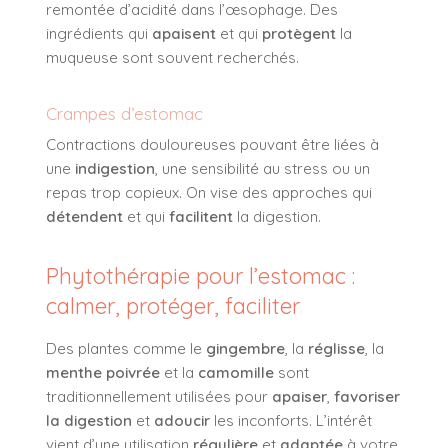
remontée d’acidité dans l’œsophage. Des
ingrédients qui
apaisent
et qui
protègent
la
muqueuse sont souvent recherchés.
Crampes d’estomac
Contractions douloureuses pouvant être liées à
une
indigestion
, une sensibilité au stress ou un
repas trop copieux. On vise des approches qui
détendent
et qui
facilitent
la digestion.
Phytothérapie pour l’estomac :
calmer, protéger, faciliter
Des plantes comme le
gingembre
, la
réglisse
, la
menthe poivrée
et la
camomille
sont
traditionnellement utilisées pour
apaiser
,
favoriser
la digestion
et
adoucir
les inconforts. L’intérêt
vient d’une utilisation
régulière
et
adaptée
à votre