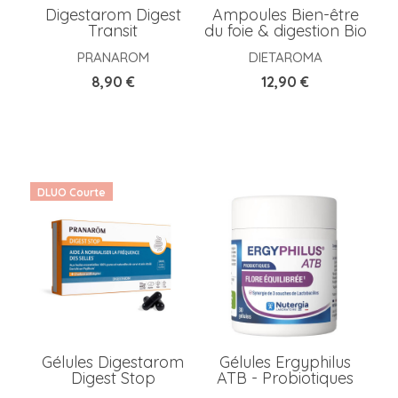
Digestarom Digest
Ampoules Bien-être
Transit
du foie & digestion Bio
PRANAROM
DIETAROMA
Prix
Prix
8,90 €
12,90 €
DLUO Courte
Gélules Digestarom
Gélules Ergyphilus
Digest Stop
ATB - Probiotiques