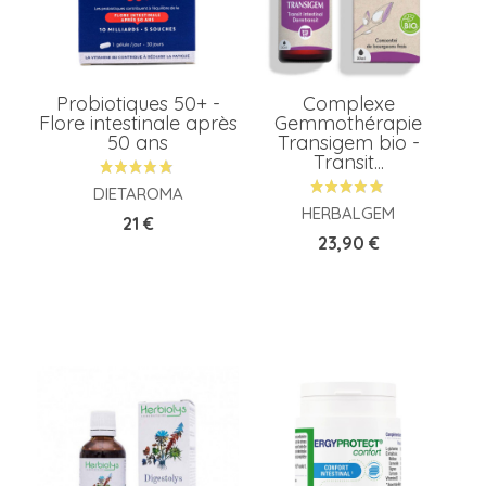
Probiotiques 50+ -
Complexe
Flore intestinale après
Gemmothérapie
50 ans
Transigem bio -
Transit...
DIETAROMA
HERBALGEM
Prix
21 €
Prix
23,90 €