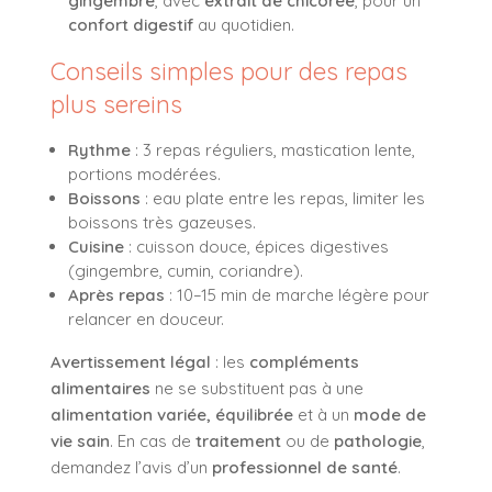
gingembre
, avec
extrait de chicorée
, pour un
confort digestif
au quotidien.
Conseils simples pour des repas
plus sereins
Rythme
: 3 repas réguliers, mastication lente,
portions modérées.
Boissons
: eau plate entre les repas, limiter les
boissons très gazeuses.
Cuisine
: cuisson douce, épices digestives
(gingembre, cumin, coriandre).
Après repas
: 10–15 min de marche légère pour
relancer en douceur.
Avertissement légal
: les
compléments
alimentaires
ne se substituent pas à une
alimentation variée, équilibrée
et à un
mode de
vie sain
. En cas de
traitement
ou de
pathologie
,
demandez l’avis d’un
professionnel de santé
.