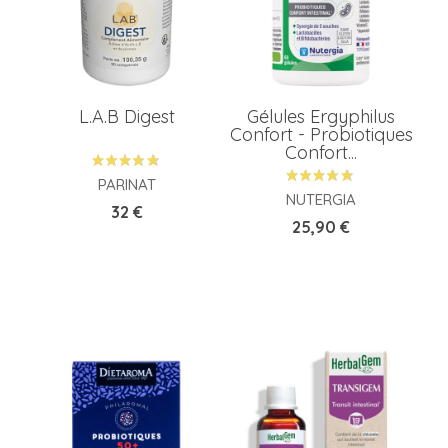
L.A.B Digest
Gélules Ergyphilus
Confort - Probiotiques
Confort...
PARINAT
NUTERGIA
Prix
32 €
Prix
25,90 €