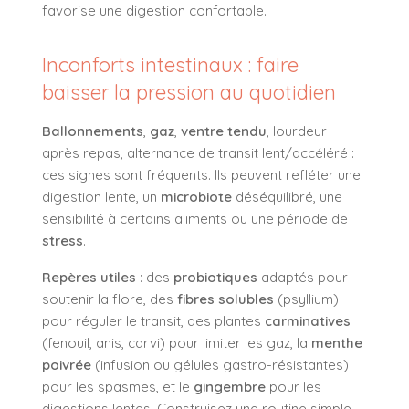
favorise une digestion confortable.
Inconforts intestinaux : faire
baisser la pression au quotidien
Ballonnements
,
gaz
,
ventre tendu
, lourdeur
après repas, alternance de transit lent/accéléré :
ces signes sont fréquents. Ils peuvent refléter une
digestion lente, un
microbiote
déséquilibré, une
sensibilité à certains aliments ou une période de
stress
.
Repères utiles
: des
probiotiques
adaptés pour
soutenir la flore, des
fibres solubles
(psyllium)
pour réguler le transit, des plantes
carminatives
(fenouil, anis, carvi) pour limiter les gaz, la
menthe
poivrée
(infusion ou gélules gastro-résistantes)
pour les spasmes, et le
gingembre
pour les
digestions lentes. Construisez une routine simple