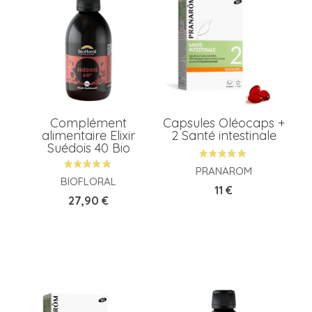
Complément
Capsules Oléocaps +
alimentaire Elixir
2 Santé intestinale
Suédois 40 Bio
PRANAROM
BIOFLORAL
Prix
11 €
Prix
27,90 €