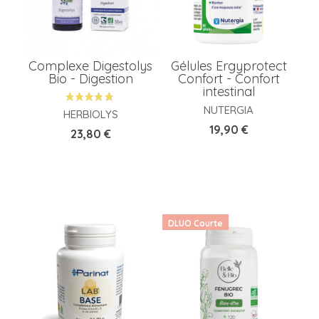
Complexe Digestolys
Gélules Ergyprotect
Bio - Digestion
Confort - Confort
intestinal
NUTERGIA
HERBIOLYS
Prix
19,90 €
Prix
23,80 €
DLUO Courte