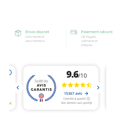
Envoi discret
Paiement sécurisé
Colis neutre et
CB, Paypal,
sans mentions
virements et
chèques