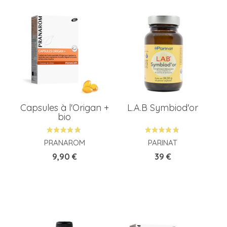
A
P
Capsules à l'Origan +
L.A.B Symbiod'or
P
bio
PRANAROM
PARINAT
M
Prix
Prix
9,90 €
39 €