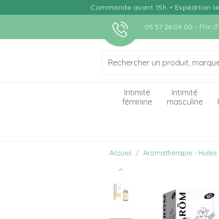
Commande avant 15h = Expédition le j
- Prix 
05 57 26 09 00
Intimité
Intimité
féminine
masculine
Accueil
Aromathérapie - Huiles 