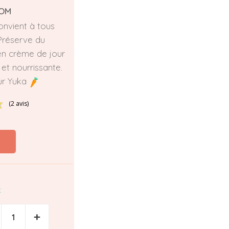
OM
onvient à tous
Préserve du
e en crème de jour
et nourrissante.
ur Yuka
(2 avis)
k
+