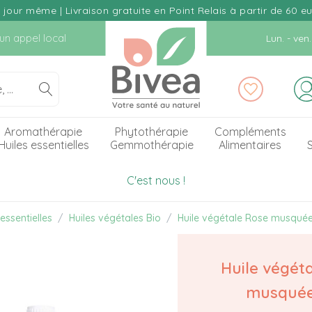
our même | Livraison gratuite en Point Relais à partir de 60 e
d'un appel local
Lun. - ve
Aromathérapie
Phytothérapie
Compléments
Huiles essentielles
Gemmothérapie
Alimentaires
S
C'est nous !
essentielles
Huiles végétales Bio
Huile végétale Rose musqué
Huile végét
musquée