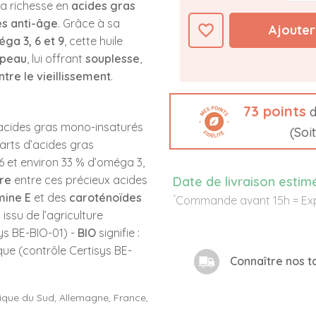
sa richesse en
acides gras
és anti-âge
. Grâce à sa
favorite_border
Ajouter
ga 3, 6 et 9
, cette huile
 peau
, lui offrant
souplesse
,
tre le vieillissement
.
73
points
d
’acides gras mono-insaturés
(Soi
arts d’acides gras
 et environ 33 % d’oméga 3,
bre
entre ces précieux acides
Date de livraison estim
mine E
et des
caroténoïdes
*
Commande avant 15h = Exp
 issu de l’agriculture
ys BE-BIO-01) -
BIO
signifie :
ique (contrôle Certisys BE-
Connaître nos ta
frique du Sud, Allemagne, France,