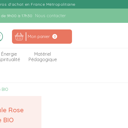
uros d'achat en France Métropolitaine
Nous contacter
n. de 9h00 à 17h30
Mon panier
0
Énergie
Matériel
piritualité
Pédagogique
e BIO
ale Rose
 BIO