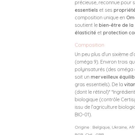
précieuse, reconnue pour 
essentiels
et ses
propriét
composition unique en
Omé
soutient le
bien-être de la
élasticité
et
protection con
Composition
Un peu plus d’un sixième d
(oméga 9). Environ trois qu
polyinsaturés (des oméga 6
soit un
merveilleux équili
gras essentiels). De la
vita
(dont le rétinol)* *Ingrédient
biologique (contrôle Certis
issu de l’agriculture biolog
BIO-01).
Origine : Belgique, Ukraine, A
BGR, CHL, GBR