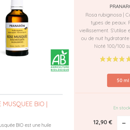
PRANAR
Rosa rubiginosa | C
types de peaux. 
vieillissement. S'utilis
ou de nuit hydratante 
Noté 100/100 s
50 ml
E MUSQUEE BIO |
En stoc
12,90 €
−
usquée BIO est une huile