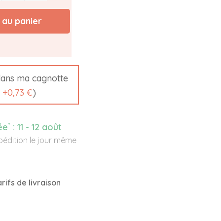
 au panier
ans ma cagnotte
t
+
0,73 €
)
*
ée
:
11 - 12 août
édition le jour même
rifs de livraison