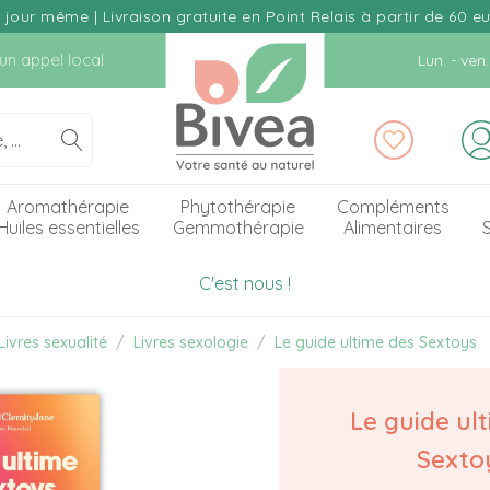
our même | Livraison gratuite en Point Relais à partir de 60 e
d'un appel local
Lun. - ve
Aromathérapie
Phytothérapie
Compléments
Huiles essentielles
Gemmothérapie
Alimentaires
S
C'est nous !
Livres sexualité
Livres sexologie
Le guide ultime des Sextoys
Le guide ul
Sexto