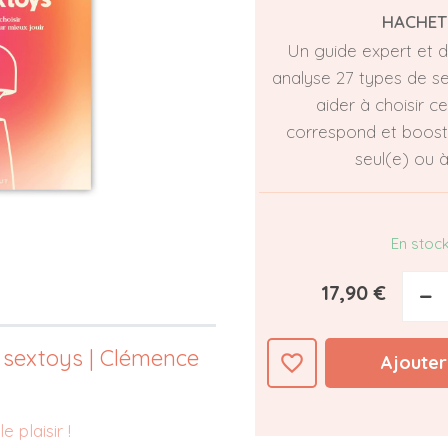
HACHET
Un guide expert et 
analyse 27 types de s
aider à choisir ce
correspond et booster
seul(e) ou à
En stoc
17,90 €
−
 sextoys | Clémence
favorite_border
Ajouter
e plaisir !