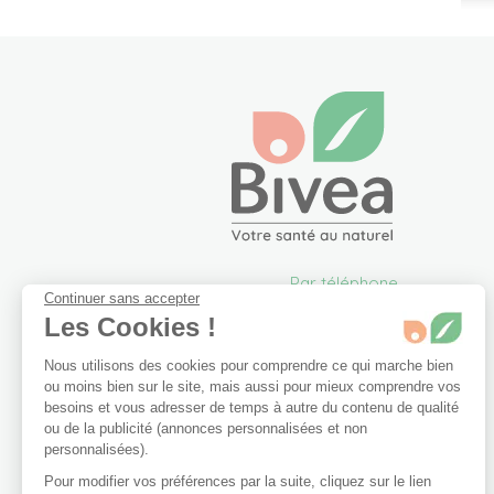
Par téléphone
Continuer sans accepter
05 57 26 09 00
Les Cookies !
info@bivea.com
Nous utilisons des cookies pour comprendre ce qui marche bien
6 rue du Solarium
ou moins bien sur le site, mais aussi pour mieux comprendre vos
33170 Gradignan
besoins et vous adresser de temps à autre du contenu de qualité
France Métropolitaine
ou de la publicité (annonces personnalisées et non
Du lundi au vendredi de
personnalisées).
09h00 à 17h30.
Pour modifier vos préférences par la suite, cliquez sur le lien