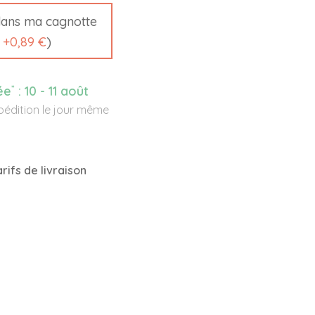
ans ma cagnotte
t
+
0,89 €
)
*
ée
:
10 - 11 août
édition le jour même
rifs de livraison