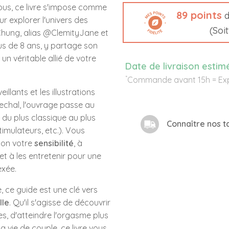
bous, ce livre s'impose comme
89
points
d
r explorer l'univers des
(Soi
hung, alias
@ClemityJane
et
us de 8 ans, y partage son
un véritable allié de votre
Date de livraison estim
*
Commande avant 15h = Exp
illants et les illustrations
echal, l'ouvrage passe au
, du plus classique au plus
Connaître nos ta
imulateurs, etc.). Vous
elon votre
sensibilité
, à
t à les entretenir pour une
exée.
e, ce guide est une clé vers
lle
. Qu'il s'agisse de découvrir
s, d'atteindre l'orgasme plus
a vie de couple, ce livre vous