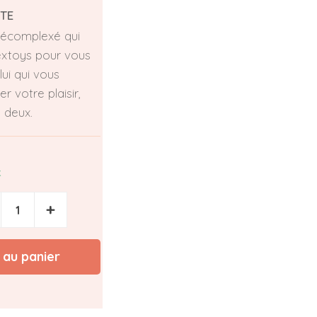
TE
décomplexé qui
extoys pour vous
lui qui vous
 votre plaisir,
 deux.
k
+
 au panier