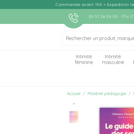
Commande avant 15h = Expédition le j
- Prix 
05 57 26 09 00
Intimité
Intimité
féminine
masculine
Accueil
Matériel pédagogie