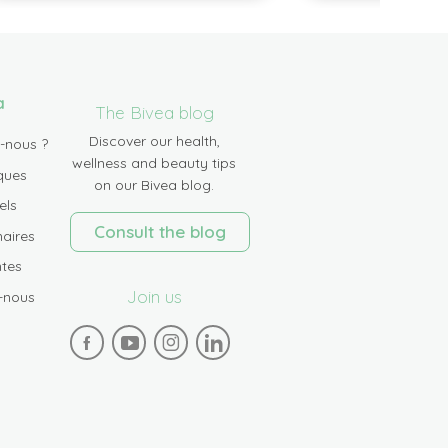
a
The Bivea blog
Discover our health,
-nous ?
wellness and beauty tips
ques
on our Bivea blog.
els
Consult the blog
aires
tes
Join us
-nous