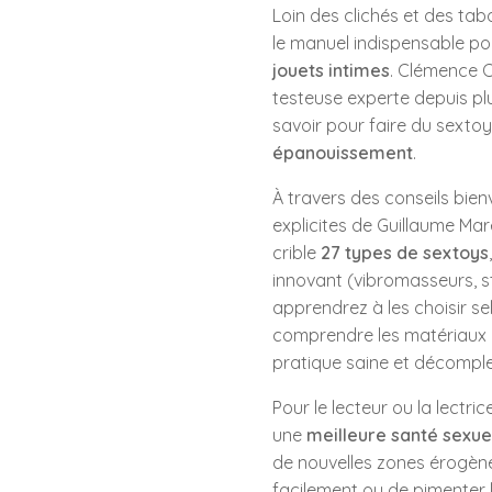
Loin des clichés et des ta
le manuel indispensable pou
jouets intimes
. Clémence C
testeuse experte depuis pl
savoir pour faire du sextoy 
épanouissement
.
À travers des conseils bienve
explicites de Guillaume Mar
crible
27 types de sextoys
innovant (vibromasseurs, st
apprendrez à les choisir s
comprendre les matériaux e
pratique saine et décompl
Pour le lecteur ou la lectric
une
meilleure santé sexue
de nouvelles zones érogène
facilement ou de pimenter l