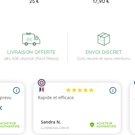
Prix
Prix
25 €
17,90 €
LIVRAISON OFFERTE
ENVOI DISCRET
dès 60€ d'achat (Point Relais)
Colis neutre et sans mentions