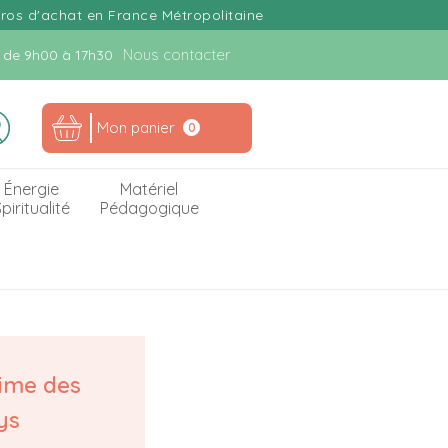
uros d'achat en France Métropolitaine
Nous contacter
n. de 9h00 à 17h30
Mon panier
0
Énergie
Matériel
piritualité
Pédagogique
time des
ys