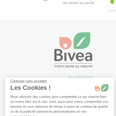
Par téléphone
Continuer sans accepter
05 57 26 09 00
Les Cookies !
info@bivea.com
Nous utilisons des cookies pour comprendre ce qui marche bien
6 rue du Solarium
ou moins bien sur le site, mais aussi pour mieux comprendre vos
33170 Gradignan
besoins et vous adresser de temps à autre du contenu de qualité
France Métropolitaine
ou de la publicité (annonces personnalisées et non
Du lundi au vendredi de