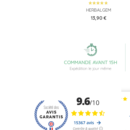
HERBALGEM
Prix
13,90 €
COMMANDE AVANT 15H
Expédition le jour même