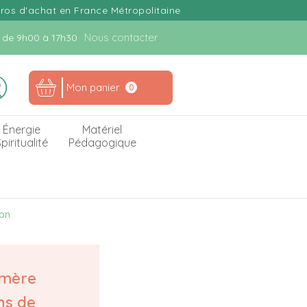
uros d'achat en France Métropolitaine
Nous contacter
n. de 9h00 à 17h30
Mon panier
0
Énergie
Matériel
piritualité
Pédagogique
eon
 mère
ns de