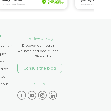
a
The Bivea blog
Discover our health,
-nous ?
wellness and beauty tips
ques
on our Bivea blog.
els
Consult the blog
aires
tes
Join us
-nous