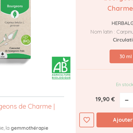
Charme
HERBAL
Nom latin : Carpinu
Circulat
30 ml
En stoc
19,90 €
−
geons de Charme |
favorite_border
Ajouter
e, la
gemmothérapie