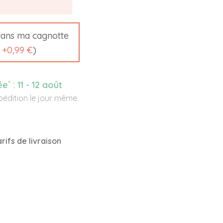
ans ma cagnotte
t
+
0,99 €
)
*
ée
:
11 - 12 août
édition le jour même
rifs de livraison