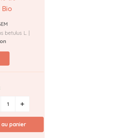
 Bio
GEM
s betulus L. |
ion
k
+
 au panier