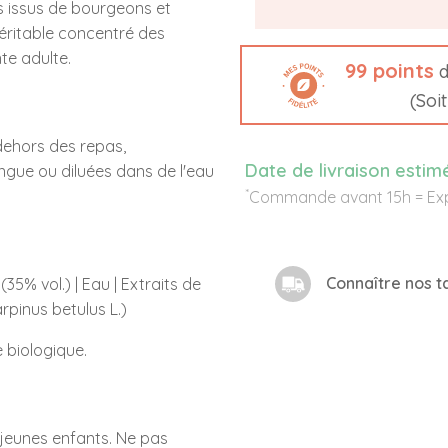
ifs issus de bourgeons et
éritable concentré des
te adulte.
99
points
d
(Soi
 dehors des repas,
Date de livraison estim
ngue ou diluées dans de l'eau
*
Commande avant 15h = Exp
Connaître nos ta
(35% vol.) | Eau | Extraits de
pinus betulus L.)
e biologique.
 jeunes enfants. Ne pas