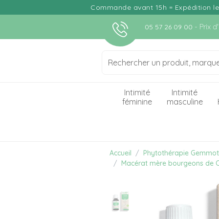
Commande avant 15h = Expédition le j
- Prix 
05 57 26 09 00
Intimité
Intimité
féminine
masculine
Accueil
Phytothérapie Gemmot
Macérat mère bourgeons de 