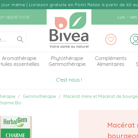
our même | Livraison gratuite en Point Relais à partir de 60 e
d'un appel local
Lun. - ve
Aromathérapie
Phytothérapie
Compléments
Huiles essentielles
Gemmothérapie
Alimentaires
S
C'est nous !
hérapie
Gemmothérapie
Macérat mère et Macérat de bourg
Charme Bio
Macérat
bourgeo