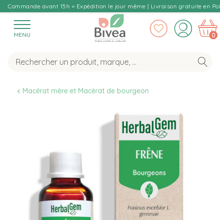
Commande avant 15h = Expédition le jour même | Livraison gratuite en Poi
MENU
0
Macérat mère et Macérat de bourgeon