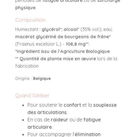
périodes de
fatigue articulaire
ou de
surcharge
physique
.
Composition
Humectant :
glycérol*
;
alcool*
(35% vol.); eau;
macérat glycériné de bourgeons de frêne*
(Fraxinus excelsior L.) -
108,8 mg**
.
*Ingrédient issu de l’Agriculture Biologique
** Quantité de plante mise en œuvre
lors de la
fabrication
Origine :
Belgique
Quand l’utiliser
Pour soutenir le
confort
et la
souplesse
des articulations
.
En cas de
raideur
ou de
fatigue
articulaire
.
Pour accompagner l’
élimination