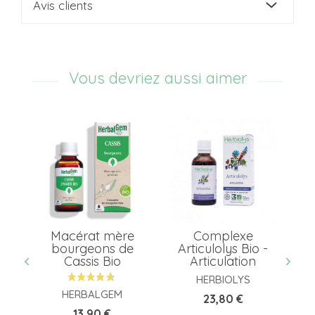
Avis clients
Vous devriez aussi aimer
er
Macérat mère
Complexe
7
bourgeons de
Articulolys Bio -
F
...
Cassis Bio
Articulation
HERBIOLYS
HERBALGEM
Prix
23,80 €
Prix
13,90 €