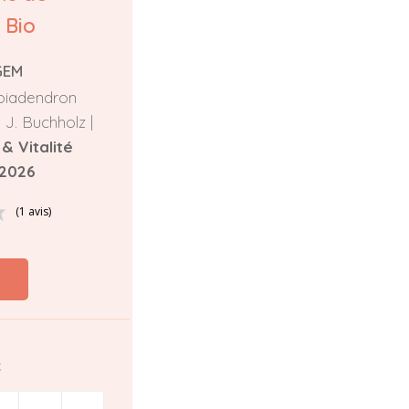
 Bio
GEM
uoiadendron
 J. Buchholz |
& Vitalité
/2026
(1 avis)
k