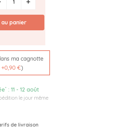
−
+
 au panier
ans ma cagnotte
t
+
0,90 €
)
*
ée
:
11 - 12 août
édition le jour même
rifs de livraison