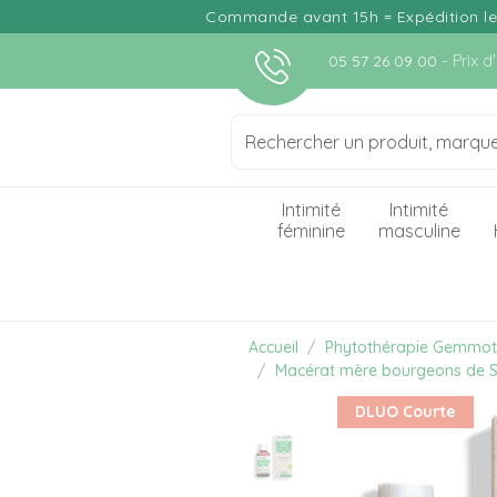
Commande avant 15h = Expédition le j
- Prix 
05 57 26 09 00
Intimité
Intimité
féminine
masculine
Accueil
Phytothérapie Gemmot
Macérat mère bourgeons de S
DLUO Courte