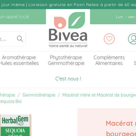
our même | Livraison gratuite en Point Relais à partir de 60 e
d'un appel local
Lun. - ve
Aromathérapie
Phytothérapie
Compléments
Huiles essentielles
Gemmothérapie
Alimentaires
S
C'est nous !
hérapie
Gemmothérapie
Macérat mère et Macérat de bourg
équoia Bio
Macérat
bourgeo