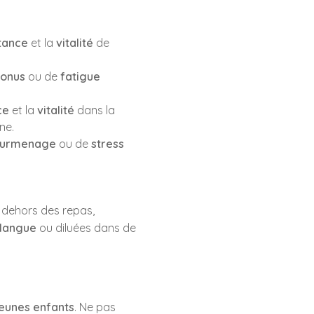
tance
et la
vitalité
de
tonus
ou de
fatigue
ce
et la
vitalité
dans la
ne.
surmenage
ou de
stress
n dehors des repas,
 langue
ou diluées dans de
jeunes enfants
. Ne pas