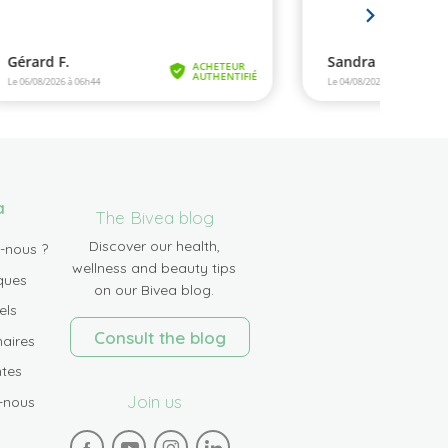
a
The Bivea blog
Discover our health,
-nous ?
wellness and beauty tips
ques
on our Bivea blog.
els
Consult the blog
aires
tes
Join us
-nous