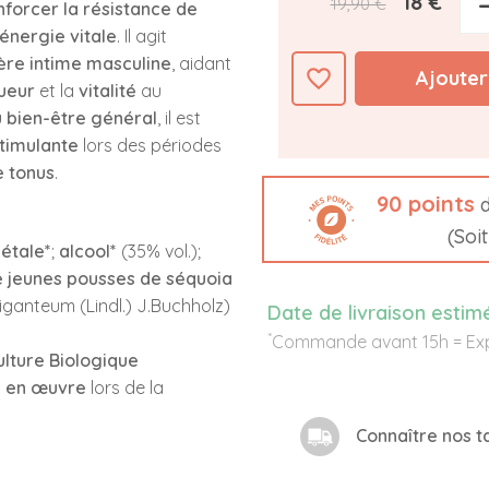
18 €
19,90 €
nforcer la résistance de
énergie vitale
. Il agit
ère intime masculine
, aidant
favorite_border
Ajouter
ueur
et la
vitalité
au
du bien-être général
, il est
timulante
lors des périodes
e tonus
.
90
points
d
(Soi
étale*
;
alcool*
(35% vol.);
 jeunes pousses de séquoia
ganteum (Lindl.) J.Buchholz)
Date de livraison estim
*
Commande avant 15h = Exp
culture Biologique
e en œuvre
lors de la
Connaître nos ta