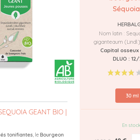
Séquoia
HERBAL
Nom latin : Seq
giganteaum (Lindl.)
Capital osseux 
DLUO : 12
30 ml
EQUOIA GEANT BIO |
En stoc
és tonifiantes
, le
Bourgeon