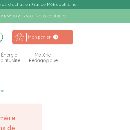
uros d'achat en France Métropolitaine
Nous contacter
n. de 9h00 à 17h30
Mon panier
0
Énergie
Matériel
piritualité
Pédagogique
eon
 mère
ns de