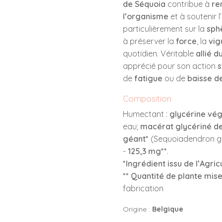
de Séquoia
contribue à
re
l’organisme
et à soutenir l’
particulièrement sur la
sph
à préserver la
force
, la
vig
quotidien. Véritable
allié 
apprécié pour son action
s
de
fatigue
ou de
baisse d
Composition
Humectant :
glycérine vég
eau;
macérat glycériné de
géant*
(Sequoiadendron gi
-
125,3 mg**
.
*Ingrédient issu de l’Agri
** Quantité de plante mis
fabrication
Origine :
Belgique