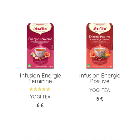
Infusion Energie
Infusion Energie
Feminine
Positive
YOGI TEA
YOGI TEA
Prix
6 €
Prix
6 €