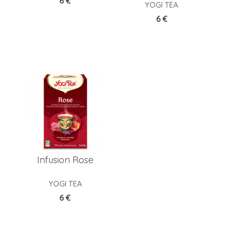
6 €
YOGI TEA
Prix
6 €
Infusion Rose
YOGI TEA
Prix
6 €