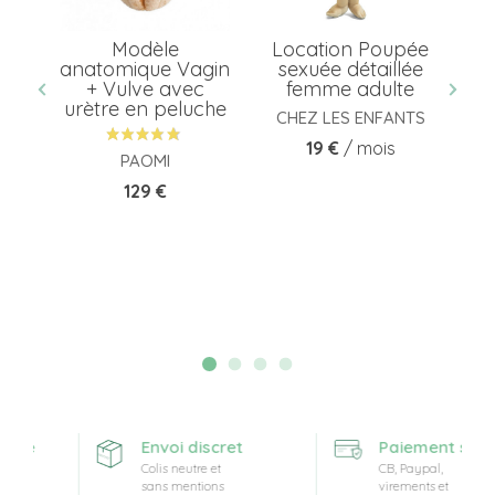
is
Modèle
Location Poupée
M
anatomique Vagin
sexuée détaillée
nta
+ Vulve avec
femme adulte
urètre en peluche
CHEZ LES ENFANTS
Prix
19 €
/ mois
PAOMI
Prix
129 €
rte
Envoi discret
Paiement sécur
Colis neutre et
CB, Paypal,
sans mentions
virements et