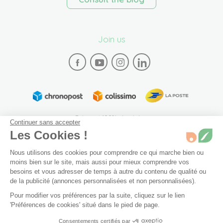
Join us
Paiement 100% sécurisé
Continuer sans accepter
Les Cookies !
Nous utilisons des cookies pour comprendre ce qui marche bien ou
moins bien sur le site, mais aussi pour mieux comprendre vos
besoins et vous adresser de temps à autre du contenu de qualité ou
de la publicité (annonces personnalisées et non personnalisées).
Plan du site
Mentions légales
Conditions générales de vente
Pour modifier vos préférences par la suite, cliquez sur le lien
Archives
Accessibilité: partiellement conforme (94%)
'Préférences de cookies' situé dans le pied de page.
Dernier article en stock
Préférences de cookies
Consentements certifiés par