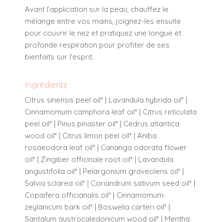
Avant l’application sur la peau, chauffez le
mélange entre vos mains, joignez-les ensuite
pour couvrir le nez et pratiquez une longue et
profonde respiration pour profiter de ses
bienfaits sur l’esprit.
Ingrédients :
Citrus sinensis peel oil* | Lavandula hybrida oil* |
Cinnamomum camphora leaf oil* | Citrus reticulata
peel oil* | Pinus pinaster oil* | Cedrus atlantica
wood oil* | Citrus limon peel oil* | Aniba
rosaeodora leaf oil* | Cananga odorata flower
oil* | Zingiber officinale root oil* | Lavandula
angustifolia oil* | Pelargonium graveolens oil* |
Salvia sclarea oil* | Coriandrum sativum seed oil* |
Copaifera officianalis oil* | Cinnamomum
zeylanicum bark oil* | Boswelia carteri oil* |
Santalum austrocaledonicum wood oil* | Mentha