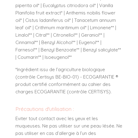
piperita oil* | Eucalyptus citriodora oil* | Vanilla
Planifolia fruit extract* | Anthemis nobilis flower
oil* | Cistus ladaniferus oil* | Tanacetum annuum
leaf oil* | Crithmum maritimum oil* | Limonene** |
Linalol** | Citral** | Citronellol** | Geraniol** |
Cinnamal** | Benzyl Alcohol** | Eugenol** |
Farnesol** | Benzyl Benzoate** | Benzyl salicylate**
| Coumarin** | Isoeugenol**
*Ingrédient issu de l’agriculture biologique
(contrôle Certisys BE-BIO-01) - ECOGARANTIE ®
produit certifié conformément au cahier des
charges ECOGARANTIE (contrôle CERTISYS).
Précautions d'utilisation :
Eviter tout contact avec les yeux et les
muqueuses. Ne pas utiliser sur une peau lésée. Ne
pas utiliser en cas d’allergie à l’un des