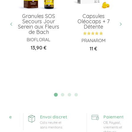
s
Granules SOS
Capsules
E
-
Secours Jour
Oléocaps + 7
a
s
Serein aux Fleurs
Détente
de Bach
BIOFLORAL
PRANAROM
Prix
13,90 €
Prix
11 €
erte
Envoi discret
Paiement sécu
Colis neutre et
CB, Paypal,
sans mentions
virements et