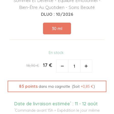
Sommeil Et Détente - Équilibre Émotionnel -
Bien-Être Au Quotidien - Soins Beauté
DLUO : 10/2026
30 ml
En stock
17 €
−
+
18,90 €
85
points
(Soit
+
0,85 €
)
dans ma cagnotte
*
Date de livraison estimée
:
11 - 12 août
*
Commande avant 15h = Expédition le jour même