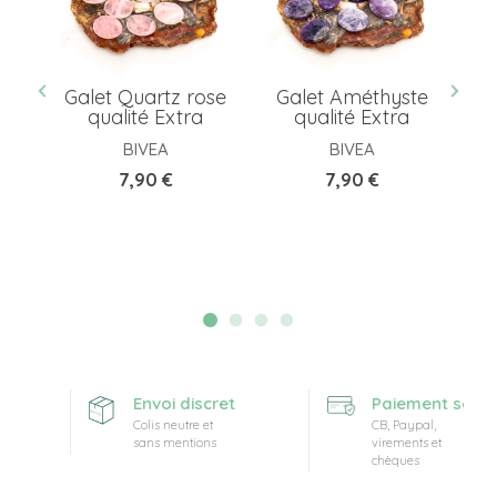
es
Galet Quartz rose
Galet Améthyste
P
 A
qualité Extra
qualité Extra
d
BIVEA
BIVEA
Prix
Prix
7,90 €
7,90 €
te
Envoi discret
Paiement sécuri
Colis neutre et
CB, Paypal,
sans mentions
virements et
chèques