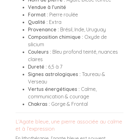
Vendue à l’unité
Format :
Pierre roulée
Qualité :
Extra
Provenance :
Brésil, Inde, Uruguay
Composition chimique :
Oxyde de
silicium
Couleurs :
Bleu profond teinté, nuances
claires
Dureté :
6,5 à 7
Signes astrologiques :
Taureau &
Verseau
Vertus énergétiques :
Calme,
communication & courage
Chakras :
Gorge & Frontal
L’Agate bleue, une pierre associée au calme
et à l’expression
En lithothérapie, l’agate bleue est souvent