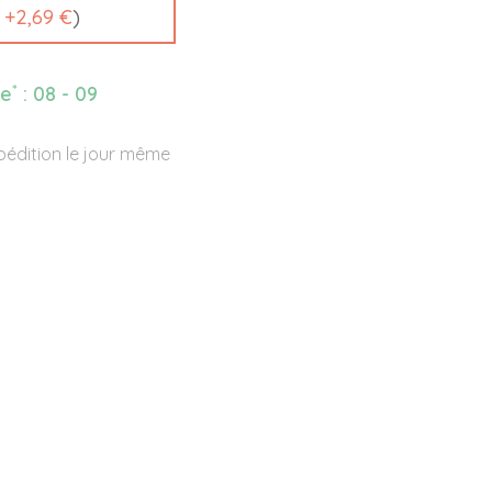
t
+
2,69 €
)
*
ée
:
08 - 09
édition le jour même