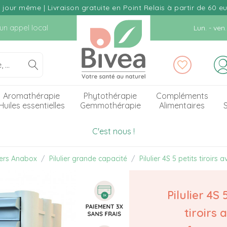
our même | Livraison gratuite en Point Relais à partir de 60 e
d'un appel local
Lun. - ve
Aromathérapie
Phytothérapie
Compléments
Huiles essentielles
Gemmothérapie
Alimentaires
S
C'est nous !
liers Anabox
Pilulier grande capacité
Pilulier 4S 5 petits tiroirs
Pilulier 4S 
tiroirs 