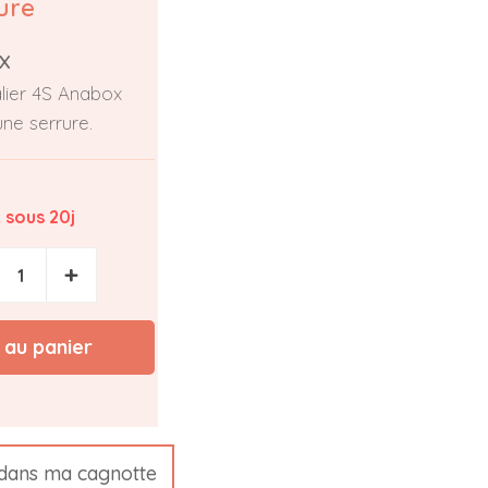
ure
X
alier 4S Anabox
une serrure.
 sous 20j
+
 au panier
dans ma cagnotte