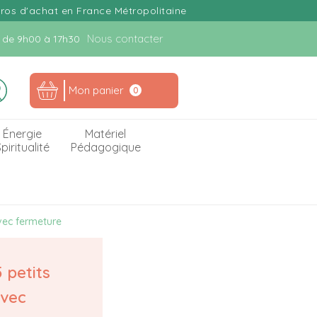
uros d'achat en France Métropolitaine
Nous contacter
n. de 9h00 à 17h30
Mon panier
0
Énergie
Matériel
piritualité
Pédagogique
 avec fermeture
5 petits
avec