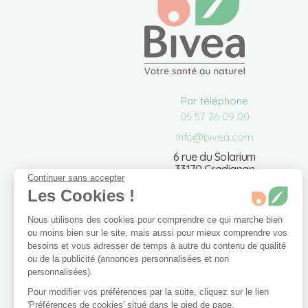
Par téléphone
05 57 26 09 00
info@bivea.com
6 rue du Solarium
33170 Gradignan
Continuer sans accepter
France Métropolitaine
Les Cookies !
Du lundi au vendredi de
09h00 à 17h30.
Nous utilisons des cookies pour comprendre ce qui marche bien
ou moins bien sur le site, mais aussi pour mieux comprendre vos
Nous contacter
besoins et vous adresser de temps à autre du contenu de qualité
ou de la publicité (annonces personnalisées et non
personnalisées).
Pour modifier vos préférences par la suite, cliquez sur le lien
'Préférences de cookies' situé dans le pied de page.