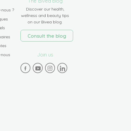
The Bivea blog
Discover our health,
-nous ?
wellness and beauty tips
ques
on our Bivea blog.
els
Consult the blog
aires
tes
Join us
-nous