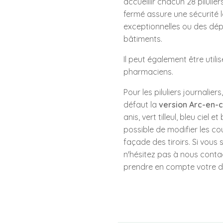
accueillir chacun 28 pilulie
fermé assure une sécurité l
exceptionnelles ou des dé
bâtiments.
Il peut également être utili
pharmaciens.
Pour les piluliers journali
défaut la
version Arc-en-c
anis, vert tilleul, bleu ciel 
possible de modifier les cou
façade des tiroirs. Si vous 
n'hésitez pas à nous conta
prendre en compte votre