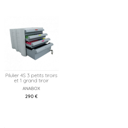
Pilulier 4S 3 petits tiroirs
et 1 grand tiroir
ANABOX
Prix
290 €