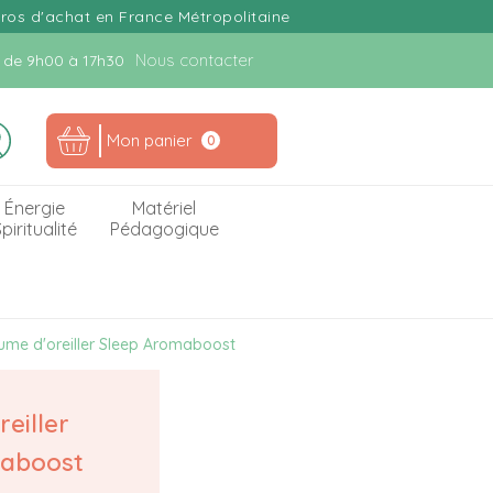
uros d'achat en France Métropolitaine
Nous contacter
n. de 9h00 à 17h30
Mon panier
0
Énergie
Matériel
piritualité
Pédagogique
ume d'oreiller Sleep Aromaboost
eiller
maboost