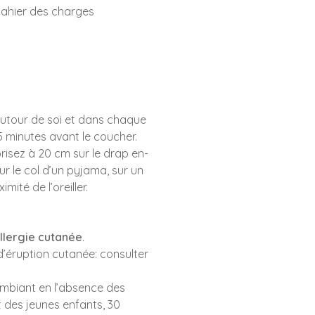
cahier des charges
utour de soi et dans chaque
5 minutes avant le coucher.
porisez à 20 cm sur le drap en-
sur le col d’un pyjama, sur un
ité de l’oreiller.
llergie cutanée
.
 d’éruption cutanée: consulter
ambiant en l’absence des
 des jeunes enfants, 30