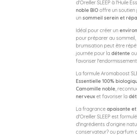
d'Oreiller SLEEP à l'Huile Es
noble BIO
offre un soutien
un
sommeil serein et rép
Idéal pour créer un
environ
pour préparer au sommeil, 
brumisation peut être répét
journée pour la
détente
ou
favoriser l'endormissement
La formule Aromaboost SLE
Essentielle 100% biologiqu
Camomille noble
, reconn
nerveux
et favoriser la
dét
La fragrance
apaisante et
d'Oreiller SLEEP est formul
d'ingrédients d’origine natu
conservateur? ou parfum d