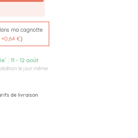
ans ma cagnotte
t
+
0,64 €
)
*
ée
:
11 - 12 août
édition le jour même
rifs de livraison