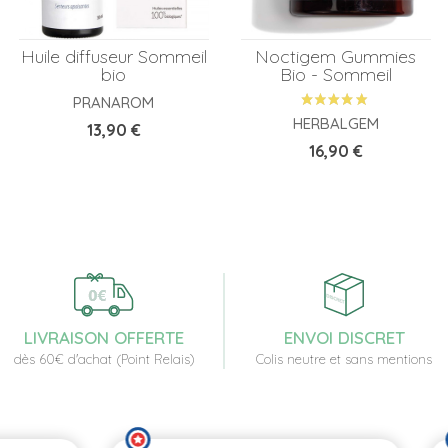
Huile diffuseur Sommeil
Noctigem Gummies
bio
Bio - Sommeil
PRANAROM
HERBALGEM
Prix
13,90 €
Prix
16,90 €
LIVRAISON OFFERTE
ENVOI DISCRET
dès 60€ d'achat (Point Relais)
Colis neutre et sans mentions