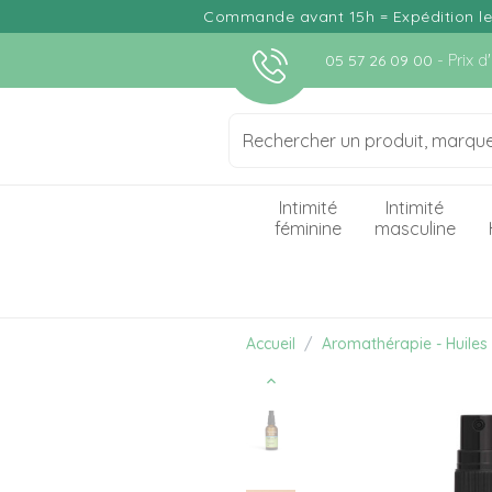
Commande avant 15h = Expédition le j
- Prix 
05 57 26 09 00
Intimité
Intimité
féminine
masculine
Accueil
Aromathérapie - Huiles 