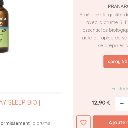
PRANAR
Améliorez la qualité 
avec la brume SLE
essentielles biologi
facile et rapide de s
se préparer à
spray 50
En stoc
 SLEEP BIO |
12,90 €
−
favorite_border
Ajouter
endormissement
, la brume