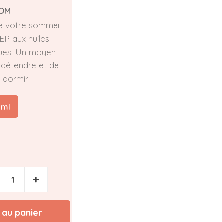
OM
de votre sommeil
EP aux huiles
ques. Un moyen
e détendre et de
 dormir.
 ml
k
+
 au panier