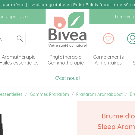
our même | Livraison gratuite en Point Relais à partir de 60 e
d'un appel local
Lun. - ve
Aromathérapie
Phytothérapie
Compléments
Huiles essentielles
Gemmothérapie
Alimentaires
S
C'est nous !
essentielles
Gammes Pranarôm
Pranarôm Aromaboost
Br
Brume d'or
Sleep Aro