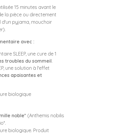
ilisée 15 minutes avant le
e la pièce ou directement
col d'un pyjama, mouchoir
r).
imentaire avec :
aire SLEEP, une cure de 1
es troubles du sommeil
.
EP, une solution à l'effet
nces apaisantes et
lture biologique
mille noble*
(Anthemis nobilis
o*.
ture biologique. Produit