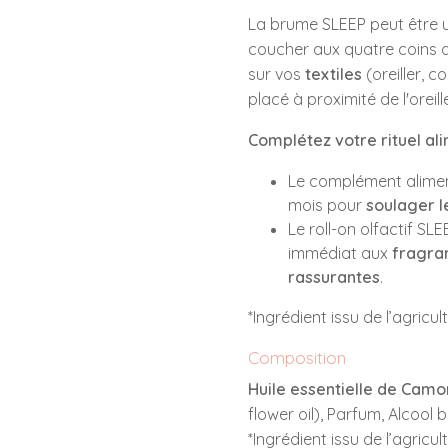
La brume SLEEP peut être ut
coucher aux quatre coins d
sur vos
textiles
(oreiller, 
placé à proximité de l'oreille
Complétez votre rituel al
Le complément aliment
mois pour
soulager l
Le roll-on olfactif SLE
immédiat aux
fragra
rassurantes
.
*Ingrédient issu de l’agricu
Composition
Huile essentielle de Camo
flower oil), Parfum, Alcool bi
*Ingrédient issu de l’agricul