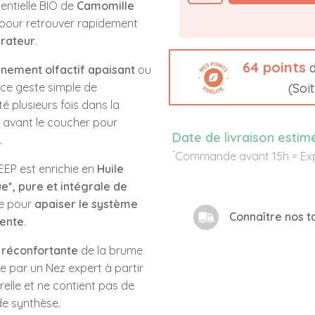
sentielle BIO de
Camomille
 pour retrouver rapidement
arateur
.
64
points
d
nement olfactif apaisant
ou
ce geste simple de
(Soi
é plusieurs fois dans la
 avant le coucher pour
Date de livraison estim
.
*
Commande avant 15h = Exp
EP est enrichie en
Huile
e*, pure et intégrale de
ue pour
apaiser le système
Connaître nos ta
ente
.
 réconfortante
de la brume
ée par un Nez expert à partir
relle et ne contient pas de
e synthèse.