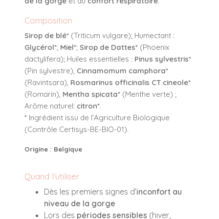
de la gorge
et au
confort respiratoire
.
Composition
Sirop de blé*
(Triticum vulgare); Humectant :
Glycérol*
;
Miel*
;
Sirop de Dattes*
(Phoenix
dactylifera); Huiles essentielles :
Pinus sylvestris*
(Pin sylvestre),
Cinnamomum camphora*
(Ravintsara),
Rosmarinus officinalis CT cineole*
(Romarin),
Mentha spicata*
(Menthe verte) ;
Arôme naturel:
citron*
.
* Ingrédient issu de l’Agriculture Biologique
(Contrôle Certisys-BE-BIO-01).
Origine : Belgique
Quand l’utiliser
Dès les premiers signes d’
inconfort au
niveau de la gorge
Lors des
périodes sensibles
(hiver,