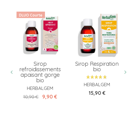
DLUO Courte
ray
Sirop
Sirop Respiration
refroidissements
bio
apaisant gorge
bio
HERBALGEM
HERBALGEM
Prix
15,90 €
Prix de base
Prix
9,90 €
10,90 €