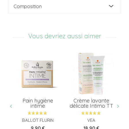
Composition
Vous devriez aussi aimer
Pain hygiène
Crème lavante
Ba
intime
délicate Intimo TT
BALLOT FLURIN
VEA
Prix
Prix
9,90 €
18,90 €