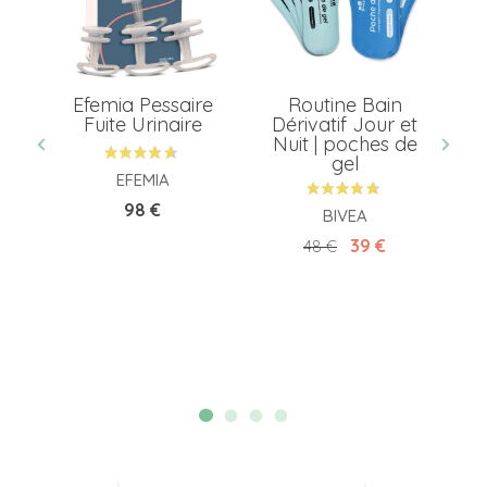
ck,
Efemia Pessaire
Routine Bain
uce
Fuite Urinaire
Dérivatif Jour et
Nuit | poches de
gel
EFEMIA
Prix
98 €
BIVEA
Prix de base
Prix
39 €
48 €