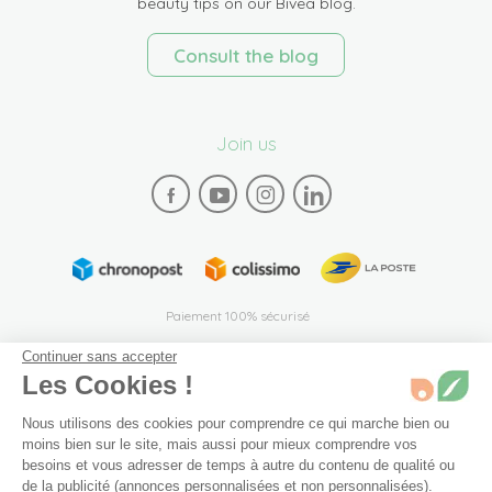
beauty tips on our Bivea blog.
Consult the blog
Join us
Paiement 100% sécurisé
Continuer sans accepter
Les Cookies !
Nous utilisons des cookies pour comprendre ce qui marche bien ou
moins bien sur le site, mais aussi pour mieux comprendre vos
35mm bon etat
Non disponible
besoins et vous adresser de temps à autre du contenu de qualité ou
Plan du site
Mentions légales
Conditions générales de vente
Recevez une alerte dès son retour en stock.
de la publicité (annonces personnalisées et non personnalisées).