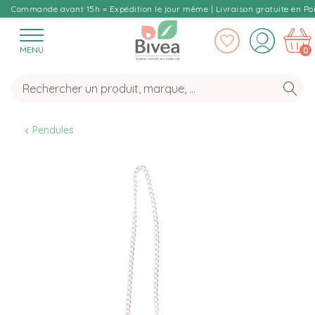
Commande avant 15h = Expédition le jour même | Livraison gratuite en Poi
MENU
0
Pendules