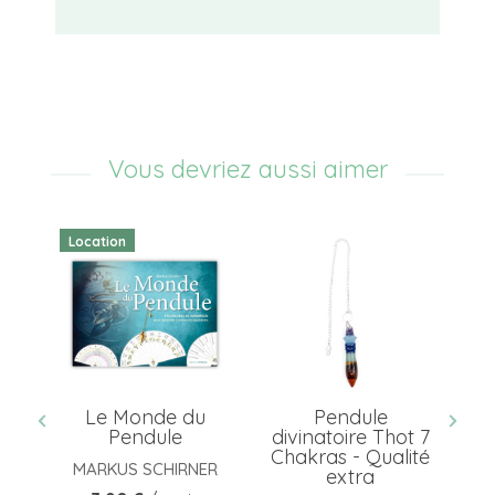
Vous devriez aussi aimer
Location
Le Monde du
Pendule
n
Pendule
divinatoire Thot 7
d
 02
Chakras - Qualité
MARKUS SCHIRNER
extra