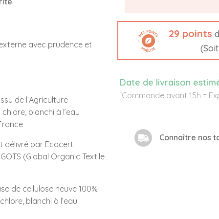
rité
.
29
points
d
f externe avec prudence et
(Soi
Date de livraison estim
*
Commande avant 15h = Exp
issu de l’Agriculture
 chlore, blanchi à l’eau
France
Connaître nos ta
at délivré par Ecocert
elGOTS (Global Organic Textile
se de cellulose neuve 100%
chlore, blanchi à l’eau