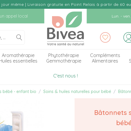
our même | Livraison gratuite en Point Relais à partir de 60 e
d'un appel local
Lun. - ve
Aromathérapie
Phytothérapie
Compléments
Huiles essentielles
Gemmothérapie
Alimentaires
S
C'est nous !
s bébé - enfant bio
Soins & huiles naturelles pour bébé
Bâtonn
Bâtonnets s
béb