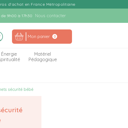
uros d'achat en France Métropolitaine
Nous contacter
n. de 9h00 à 17h30
Mon panier
0
Énergie
Matériel
piritualité
Pédagogique
ets sécurité bébé
écurité
é