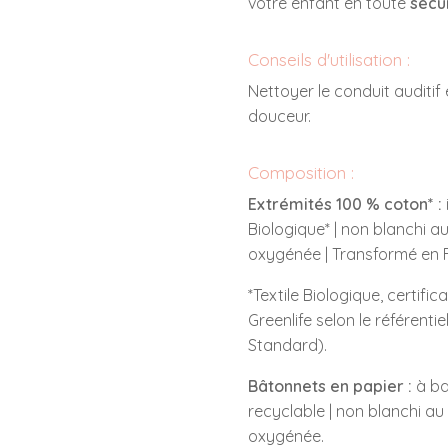
votre enfant en toute
sécu
Conseils d'utilisation :
Nettoyer le conduit auditi
douceur.
Composition :
Extrémités 100 % coton* :
Biologique* | non blanchi au
oxygénée | Transformé en 
*Textile Biologique, certific
Greenlife selon le référenti
Standard).
Bâtonnets en papier :
à ba
recyclable | non blanchi au 
oxygénée.