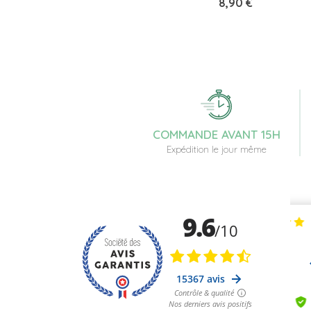
Prix
8,90 €
COMMANDE AVANT 15H
Expédition le jour même