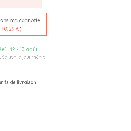
ans ma cagnotte
t
+
0,29 €
)
*
ée
:
12 - 13 août
édition le jour même
rifs de livraison