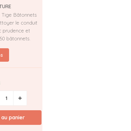
TURE
 Tige Bâtonnets
toyer le conduit
c prudence et
60 bâtonnets.
és
k
+
 au panier