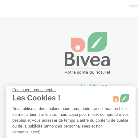
Par téléphone
Continuer sans accepter
05 57 26 09 00
Les Cookies !
info@bivea.com
Nous utilisons des cookies pour comprendre ce qui marche bien
6 rue du Solarium
ou moins bien sur le site, mais aussi pour mieux comprendre vos
33170 Gradignan
besoins et vous adresser de temps à autre du contenu de qualité
France Métropolitaine
ou de la publicité (annonces personnalisées et non
Du lundi au vendredi de
personnalisées).
09h00 à 17h30.