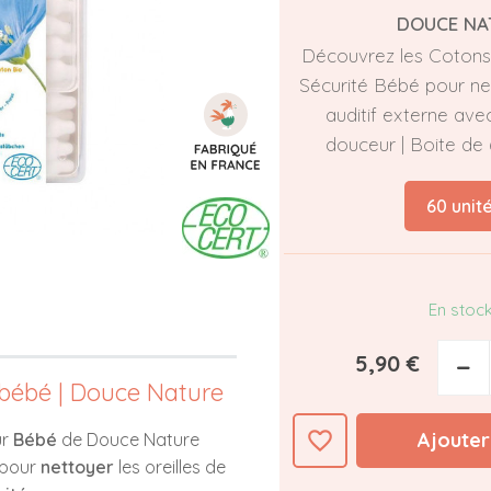
DOUCE NA
Découvrez les Cotons
Sécurité Bébé pour net
auditif externe ave
douceur | Boite de 
60 unit
En stoc
5,90 €
−
 bébé | Douce Nature
favorite_border
Ajouter
ur
Bébé
de Douce Nature
 pour
nettoyer
les oreilles de