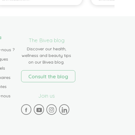
a
The Bivea blog
Discover our health,
-nous ?
wellness and beauty tips
ques
on our Bivea blog.
els
Consult the blog
aires
tes
Join us
-nous