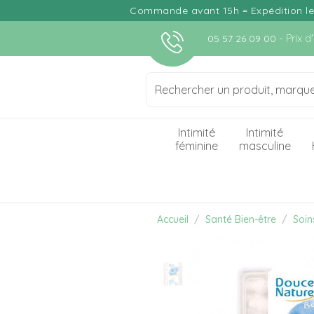
Commande avant 15h = Expédition le j
- Prix 
05 57 26 09 00
Intimité
Intimité
féminine
masculine
Accueil
Santé Bien-être
Soin