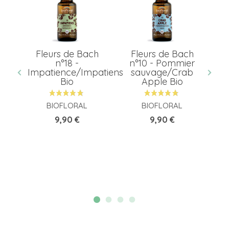
t
Fleurs de Bach
Fleurs de Bach
G
x
n°18 -
n°10 - Pommier
R
bio
Impatience/Impatiens
sauvage/Crab
Bio
Apple Bio
BIOFLORAL
BIOFLORAL
Prix
Prix
9,90 €
9,90 €