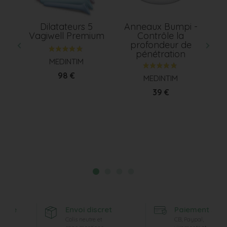
r
Dilatateurs 5
Anneaux Bumpi -
Ge
ate
Vagiwell Premium
Contrôle la
hy
profondeur de
pénétration
MEDINTIM
Prix
98 €
MEDINTIM
Prix
39 €
rte
Envoi discret
Paiement sécur
Colis neutre et
CB, Paypal,