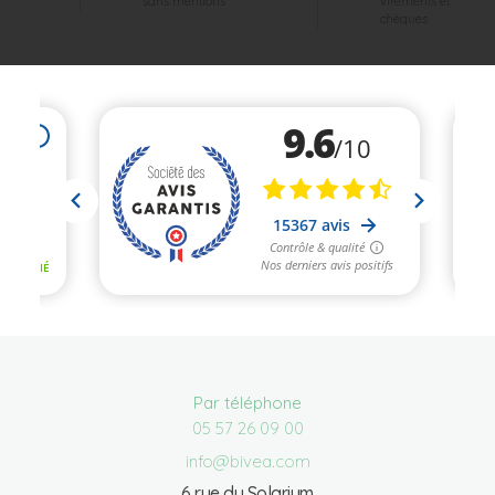
sans mentions
virements et
chèques
Par téléphone
05 57 26 09 00
info@bivea.com
6 rue du Solarium