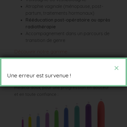
Atrophie vaginale (ménopause, post-
partum, traitements hormonaux)
Rééducation post-opératoire ou après
radiothérapie
Accompagnement dans un parcours de
transition de genre
Découvrir notre gamme
La gamme de dilatateurs vaginaux Intimate Rose
se décline en plusieurs packs pour vous
permettre d’avancer à votre rythme. Chaque
Une erreur est survenue !
coffret contient 4 tailles consécutives, en silicone
médical doux, pour une progression en douceur
et en toute confiance :