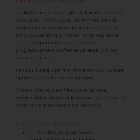
Le dilatateur vaginal en silicone Intimate Rose est
conçu pour accompagner les femmes dans
le
soulagement des douleurs intimes
. L’objectif
est d'
apaiser
les symptômes liés au
vaginisme
ou à la
dyspareunie
, et de retrouver
progressivement confort et sérénité
lors des
moments intimes.
Vendu à l’unité
, il permet d'avancer à son
propre
rythme
, en fonction de
ses besoins
.
Chaque dilatateur est fabriqué en
silicone
médical doux
,
souple et lisse
, pour une utilisation
confortable et respectueuse des tissus.
Les avantages du dilatateur :
Confortable,
doux au touché
Souple et légèrement
flexible